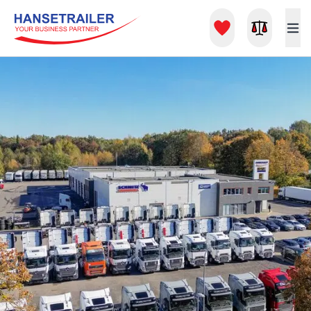
Naudoti vilkikai, puspriekabės ir sunkvežimių nuoma – Hanse Trail