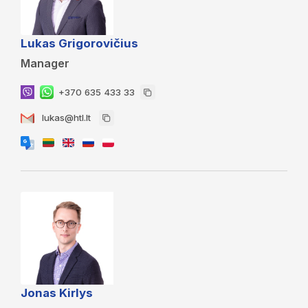
Lukas Grigorovičius
Manager
+370 635 433 33
lukas@htl.lt
Jonas Kirlys