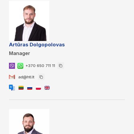
Artūras Dolgopolovas
Manager
+370 650 711 11
ad@htl.lt