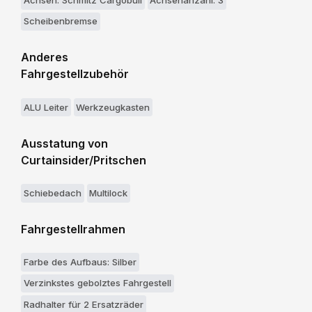
Achsen: Schmitz Cargobull
Achsenanzahl: 3
Scheibenbremse
Anderes
Fahrgestellzubehör
ALU Leiter
Werkzeugkasten
Ausstatung von
Curtainsider/Pritschen
Schiebedach
Multilock
Fahrgestellrahmen
Farbe des Aufbaus: Silber
Verzinkstes gebolztes Fahrgestell
Radhalter für 2 Ersatzräder