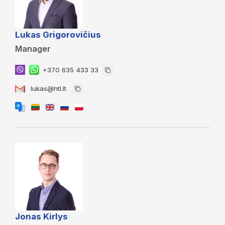
Lukas Grigorovičius
Manager
+370 635 433 33
lukas@htl.lt
Jonas Kirlys