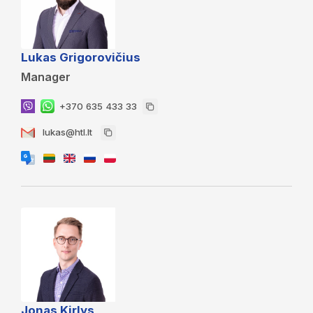
Lukas Grigorovičius
Manager
+370 635 433 33
lukas@htl.lt
Jonas Kirlys