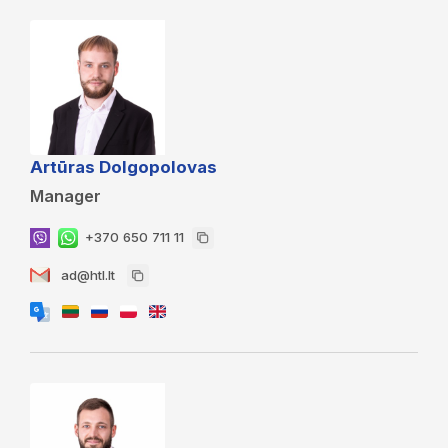
Artūras Dolgopolovas
Manager
+370 650 711 11
ad@htl.lt