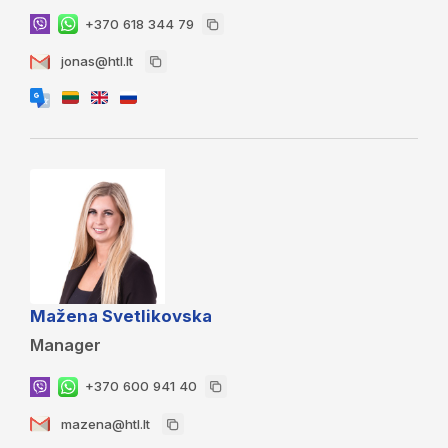
+370 618 344 79
jonas@htl.lt
Mažena Svetlikovska
Manager
+370 600 941 40
mazena@htl.lt