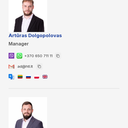
Artūras Dolgopolovas
Manager
+370 650 711 11
ad@htl.lt