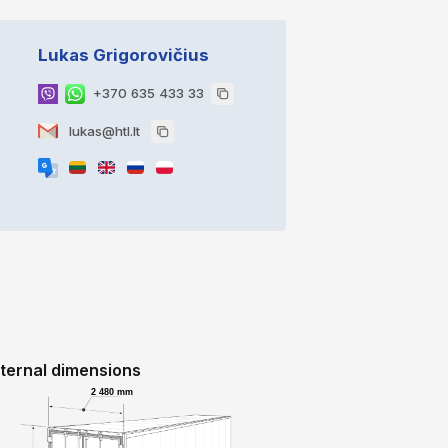
Lukas Grigorovičius
+370 635 433 33
lukas@htl.lt
nternal dimensions
2 480 mm