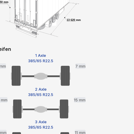
750 mm
13 620 mm
eifen
1 Axle
385/65 R22.5
 mm
7 mm
2 Axle
385/65 R22.5
5 mm
15 mm
3 Axle
385/65 R22.5
1 mm
11 mm