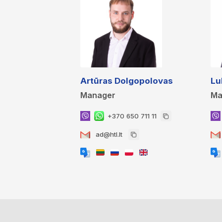
Artūras Dolgopolovas
Lu
Manager
Ma
+370 650 711 11
ad@htl.lt