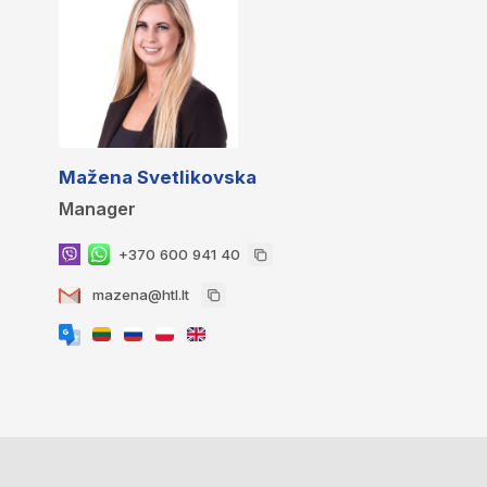
Mažena Svetlikovska
Manager
+370 600 941 40
mazena@htl.lt