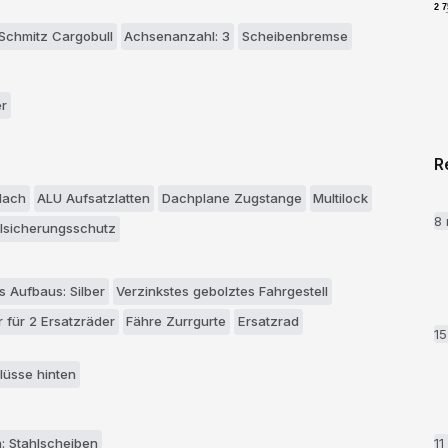
2 
Schmitz Cargobull
Achsenanzahl: 3
Scheibenbremse
er
R
dach
ALU Aufsatzlatten
Dachplane Zugstange
Multilock
8
lsicherungsschutz
s Aufbaus: Silber
Verzinkstes gebolztes Fahrgestell
r für 2 Ersatzräder
Fähre Zurrgurte
Ersatzrad
1
lüsse hinten
1
: Stahlscheiben