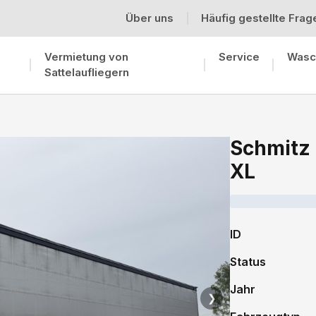
Über uns
Häufig gestellte Frag
Vermietung von
Service
Wasc
Sattelaufliegern
Schmitz 
XL
ID
Status
Jahr
❯