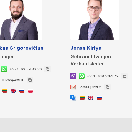
kas Grigorovičius
Jonas Kirlys
nager
Gebrauchtwagen
Verkaufsleiter
+370 635 433 33
+370 618 344 79
lukas@htl.lt
jonas@htl.lt