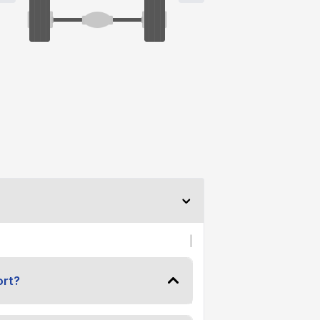
|
ort?