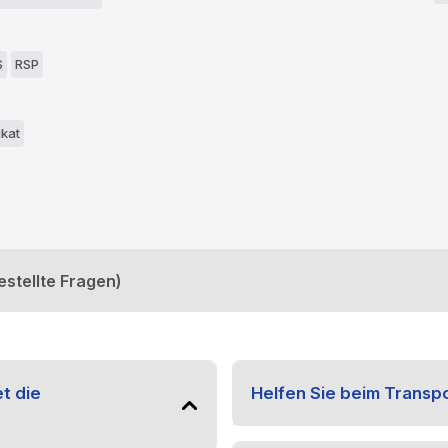
S
RSP
ikat
estellte Fragen)
t die
Helfen Sie beim Transp