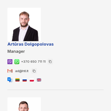
Artūras Dolgopolovas
Manager
+370 650 711 11
ad@htl.lt