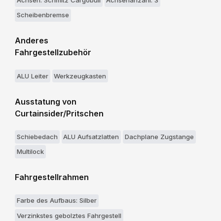
Achsen: Schmitz Cargobull
Achsenanzahl: 3
Scheibenbremse
Anderes
Fahrgestellzubehör
ALU Leiter
Werkzeugkasten
Ausstatung von
Curtainsider/Pritschen
Schiebedach
ALU Aufsatzlatten
Dachplane Zugstange
Multilock
Fahrgestellrahmen
Farbe des Aufbaus: Silber
Verzinkstes gebolztes Fahrgestell