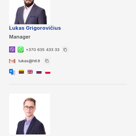
Lukas Grigorovičius
Manager
+370 635 433 33
lukas@htl.lt