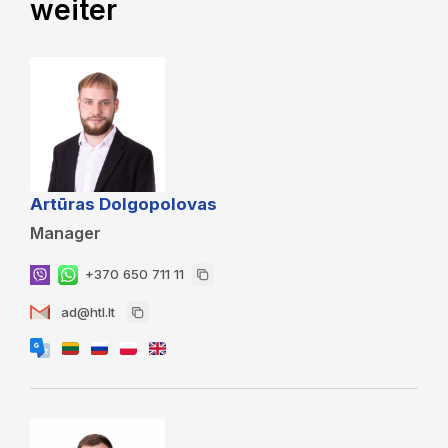
weiter
Artūras Dolgopolovas
Manager
+370 650 711 11
ad@htl.lt