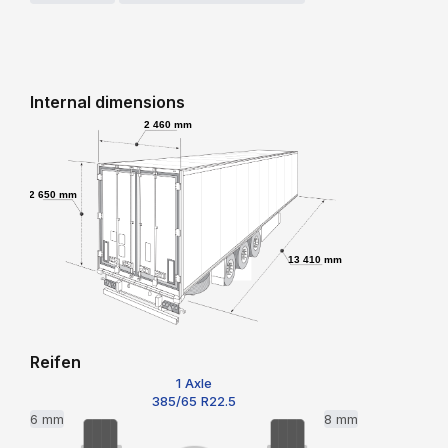
Internal dimensions
2 460 mm
2 650 mm
13 410 mm
Reifen
1 Axle
385/65 R22.5
6 mm
8 mm