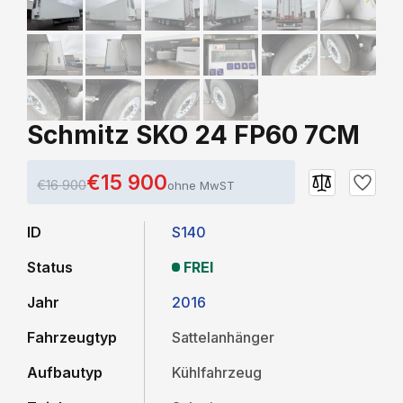
Schmitz SKO 24 FP60 7CM
€15 900
€16 900
ohne MwST
ID
S140
Status
FREI
Jahr
2016
Fahrzeugtyp
Sattelanhänger
Aufbautyp
Kühlfahrzeug