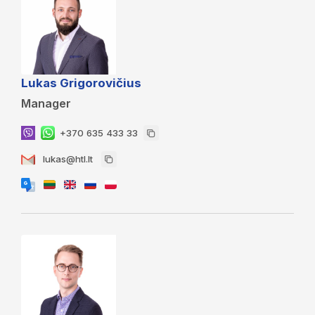
Lukas Grigorovičius
Manager
+370 635 433 33
lukas@htl.lt