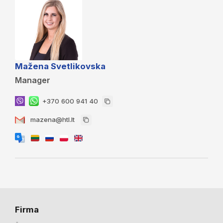
Mažena Svetlikovska
Manager
+370 600 941 40
mazena@htl.lt
Firma