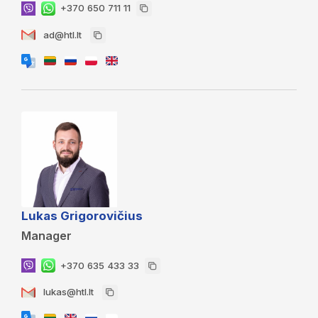
+370 650 711 11
ad@htl.lt
Lukas Grigorovičius
Manager
+370 635 433 33
lukas@htl.lt