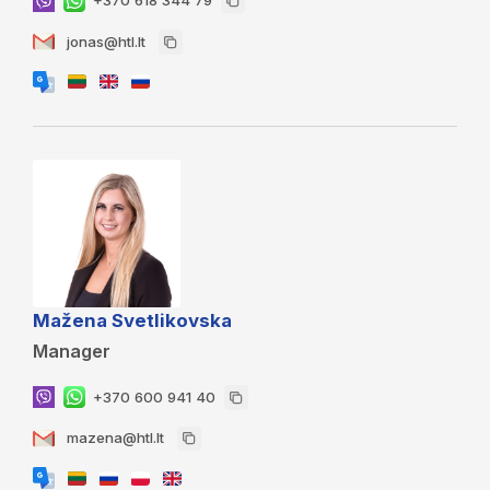
+370 618 344 79
jonas@htl.lt
Mažena Svetlikovska
Manager
+370 600 941 40
mazena@htl.lt