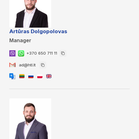
Artūras Dolgopolovas
Manager
+370 650 711 11
ad@htl.lt