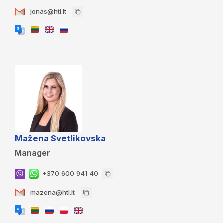
jonas@htl.lt
Mažena Svetlikovska
Manager
+370 600 941 40
mazena@htl.lt