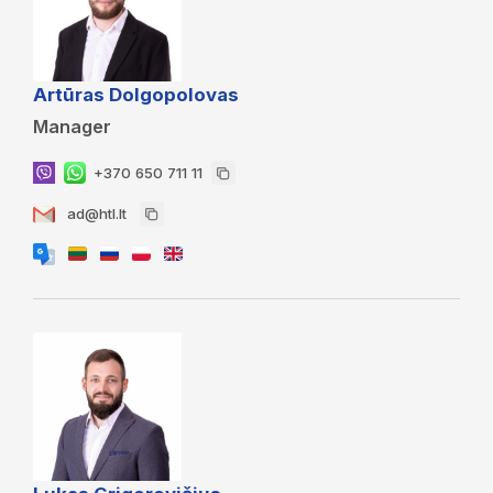
Artūras Dolgopolovas
Manager
+370 650 711 11
ad@htl.lt