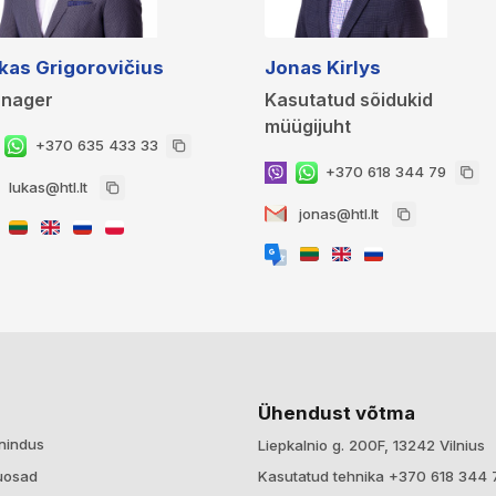
kas Grigorovičius
Jonas Kirlys
nager
Kasutatud sõidukid
müügijuht
+370 635 433 33
+370 618 344 79
lukas@htl.lt
jonas@htl.lt
Ühendust võtma
nindus
Liepkalnio g. 200F, 13242 Vilnius
Kasutatud tehnika +370 618 344 
uosad