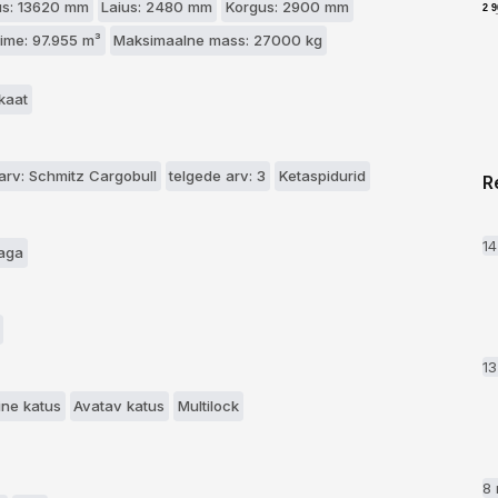
us: 13620 mm
Laius: 2480 mm
Korgus: 2900 mm
2 
me: 97.955 m³
Maksimaalne mass: 27000 kg
ikaat
arv: Schmitz Cargobull
telgede arv: 3
Ketaspidurid
R
1
taga
1
ine katus
Avatav katus
Multilock
8