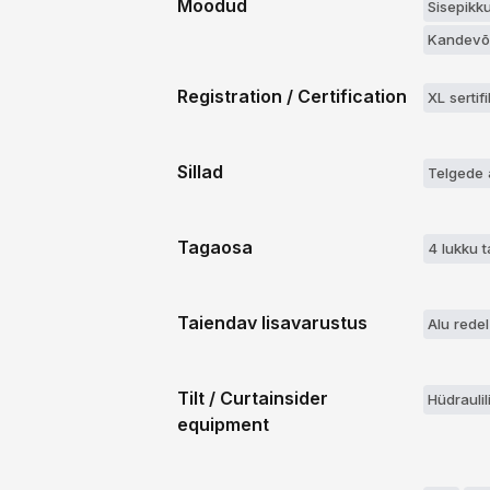
Moodud
Sisepikk
Kandevõi
Registration / Certification
XL sertif
Sillad
Telgede 
Tagaosa
4 lukku 
Taiendav lisavarustus
Alu redel
Tilt / Curtainsider
Hüdraulil
equipment