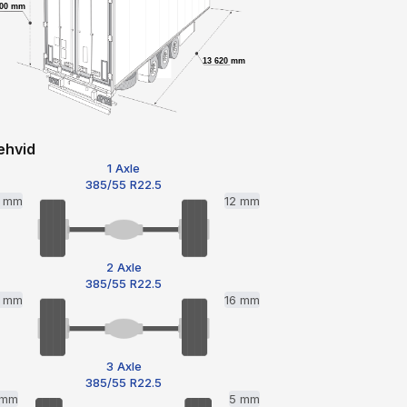
900 mm
13 620 mm
ehvid
1 Axle
385/55 R22.5
4 mm
12 mm
2 Axle
385/55 R22.5
3 mm
16 mm
3 Axle
385/55 R22.5
 mm
5 mm