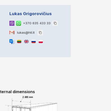
Lukas Grigorovičius
+370 635 433 33
lukas@htl.lt
nternal dimensions
2 480 mm