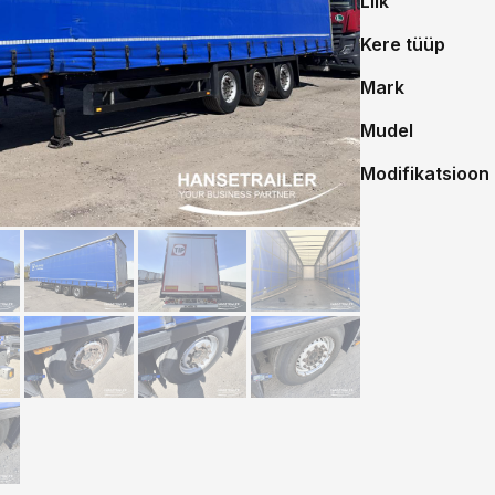
Liik
Kere tüüp
Mark
Mudel
Modifikatsioon