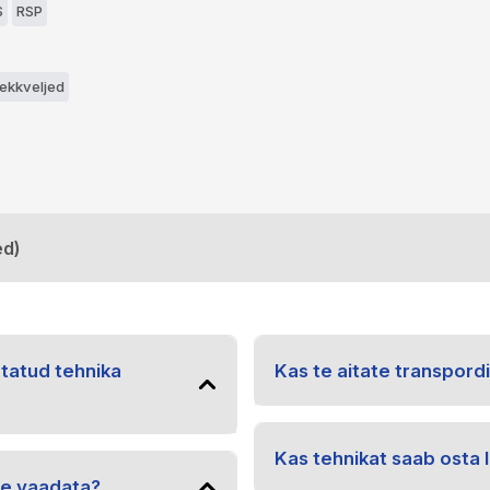
S
RSP
lekkveljed
ed)
utatud tehnika
Kas te aitate transpord
Kas tehnikat saab osta l
le vaadata?