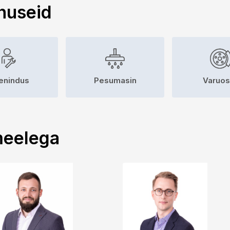
nuseid
enindus
Pesumasin
Varuo
meelega