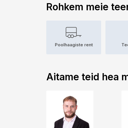
Rohkem meie tee
Poolhaagiste rent
Te
Aitame teid hea 