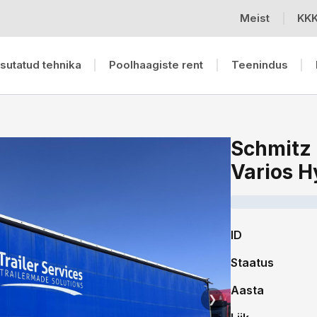
Meist
KK
sutatud tehnika
Poolhaagiste rent
Teenindus
Schmitz
Varios H
ID
Staatus
Aasta
❯