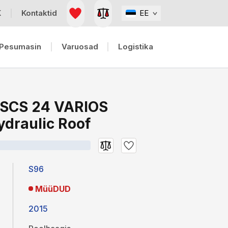
K
Kontaktid
EE
Pesumasin
Varuosad
Logistika
 SCS 24 VARIOS
ydraulic Roof
S96
MüüDUD
2015