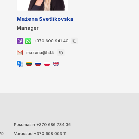
Mažena Svetlikovska
Manager
+370 600 941 40
mazena@htl.lt
Pesumasin +370 686 734 36
79
Varuosad +370 698 093 11