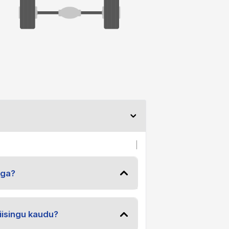
|
iga?
iisingu kaudu?