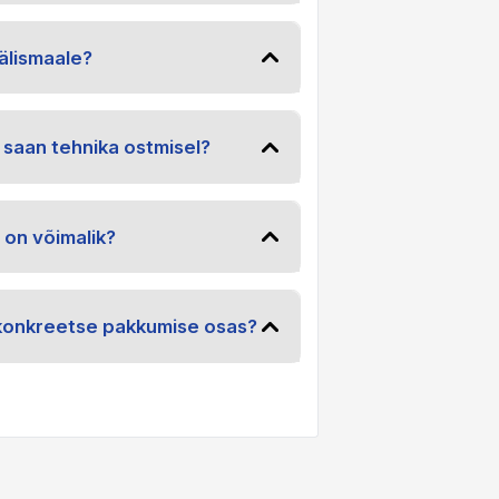
älismaale?
 saan tehnika ostmisel?
 on võimalik?
konkreetse pakkumise osas?