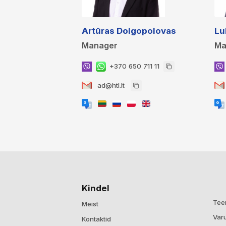
Artūras Dolgopolovas
Lu
Manager
Ma
+370 650 711 11
ad@htl.lt
Kindel
Tee
Meist
Var
Kontaktid