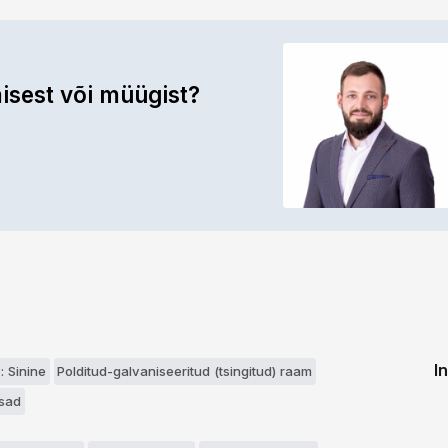
isest või müügist?
a
I
: Sinine
Polditud-galvaniseeritud (tsingitud) raam
sad