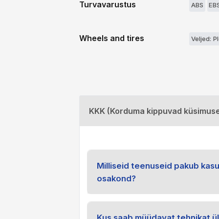
Turvavarustus
ABS
EB
Wheels and tires
Veljed: P
KKK (Korduma kippuvad küsimus
Milliseid teenuseid pakub kas
osakond?
Kus saab müüdavat tehnikat ü