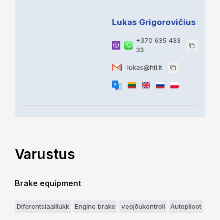
Lukas Grigorovičius
+370 635 433
33
lukas@htl.lt
Varustus
Brake equipment
Diferentsiaalilukk
Engine brake
veojõukontroll
Autopiloot