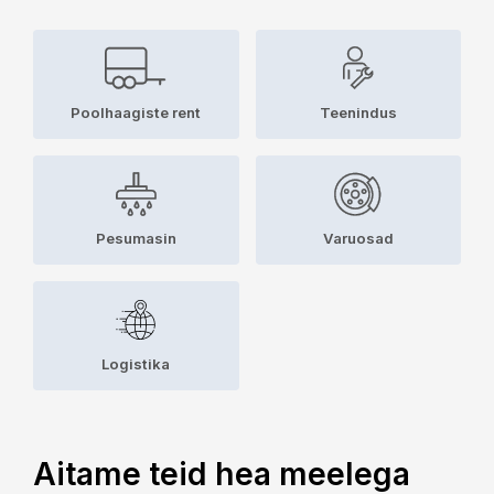
Poolhaagiste rent
Teenindus
Pesumasin
Varuosad
Logistika
Aitame teid hea meelega