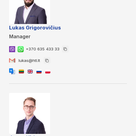
Lukas Grigorovičius
Manager
+370 635 433 33
lukas@htl.lt