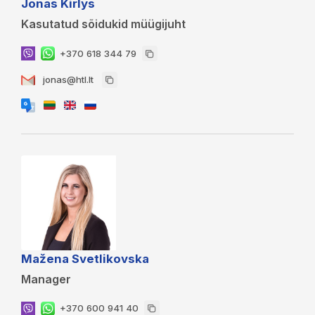
Jonas Kirlys
Kasutatud sõidukid müügijuht
+370 618 344 79
jonas@htl.lt
Mažena Svetlikovska
Manager
+370 600 941 40