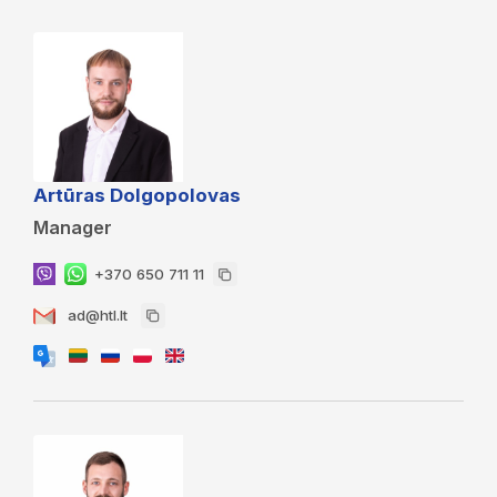
Artūras Dolgopolovas
Manager
+370 650 711 11
ad@htl.lt