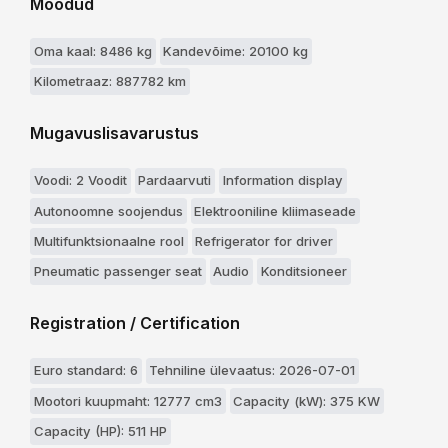
Moodud
Oma kaal: 8486 kg
Kandevõime: 20100 kg
Kilometraaz: 887782 km
Mugavuslisavarustus
Voodi: 2 Voodit
Pardaarvuti
Information display
Autonoomne soojendus
Elektrooniline kliimaseade
Multifunktsionaalne rool
Refrigerator for driver
Pneumatic passenger seat
Audio
Konditsioneer
Registration / Certification
Euro standard: 6
Tehniline ülevaatus: 2026-07-01
Mootori kuupmaht: 12777 cm3
Capacity (kW): 375 KW
Capacity (HP): 511 HP