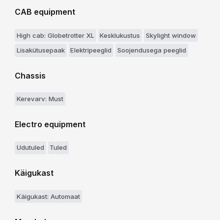
CAB equipment
High cab: Globetrotter XL
Kesklukustus
Skylight window
Lisakütusepaak
Elektripeeglid
Soojendusega peeglid
Chassis
Kerevarv: Must
Electro equipment
Udutuled
Tuled
Käigukast
Käigukast: Automaat