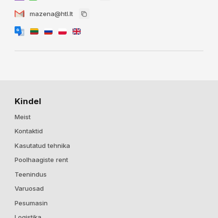
mazena@htl.lt
Kindel
Meist
Kontaktid
Kasutatud tehnika
Poolhaagiste rent
Teenindus
Varuosad
Pesumasin
Logistika