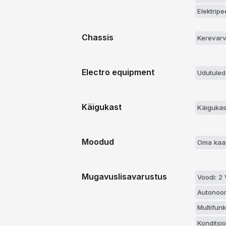
Elektripe
Chassis
Kerevarv
Electro equipment
Udutuled
Käigukast
Käigukas
Moodud
Oma kaal
Mugavuslisavarustus
Voodi: 2 
Autonoo
Multifunk
Konditsi