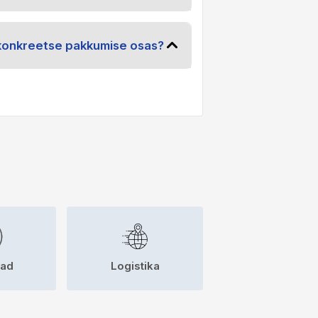
konkreetse pakkumise osas?
sad
Logistika