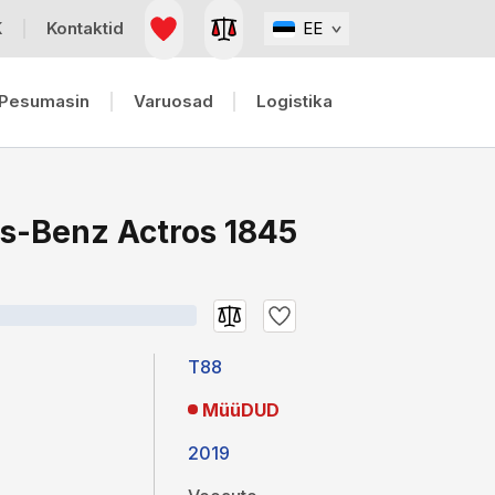
K
Kontaktid
EE
Pesumasin
Varuosad
Logistika
s-Benz Actros 1845
T88
MüüDUD
2019