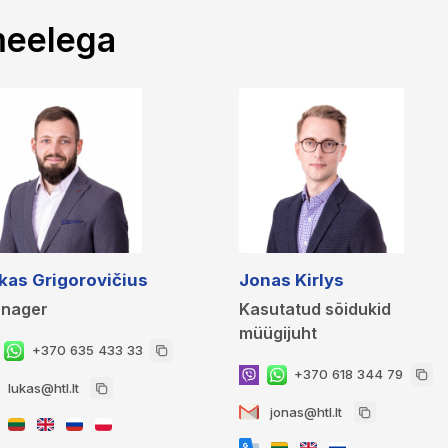
meelega
kas Grigorovičius
Jonas Kirlys
nager
Kasutatud sõidukid
müügijuht
+370 635 433 33
+370 618 344 79
lukas@htl.lt
jonas@htl.lt