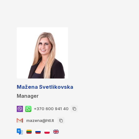
Mažena Svetlikovska
Manager
+370 600 941 40
mazena@htl.lt