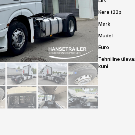
Liik
Kere tüüp
Mark
Mudel
Euro
Tehniline üleva
kuni