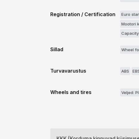
Registration / Certification
Euro sta
Mootori 
Capacity
Sillad
Wheel fo
Turvavarustus
ABS
EB
Wheels and tires
Veljed: P
KKK (Korduma kippuvad küsimus