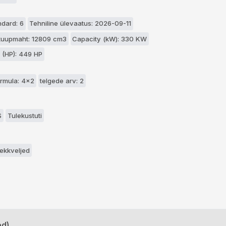
ndard: 6
Tehniline ülevaatus: 2026-09-11
kuupmaht: 12809 cm3
Capacity (kW): 330 KW
 (HP): 449 HP
rmula: 4x2
telgede arv: 2
S
Tulekustuti
lekkveljed
ed)