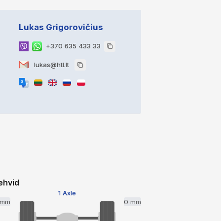
Lukas Grigorovičius
+370 635 433 33
lukas@htl.lt
ehvid
1 Axle
 mm
0 mm