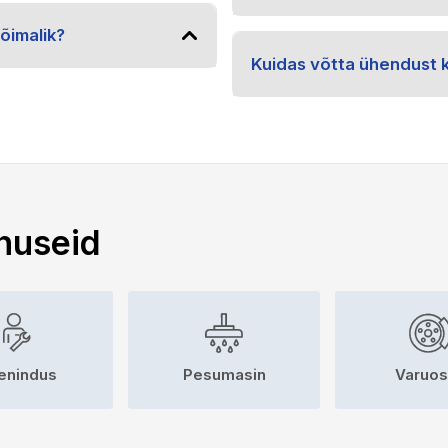
õimalik?
Kuidas võtta ühendust 
nuseid
enindus
Pesumasin
Varuo