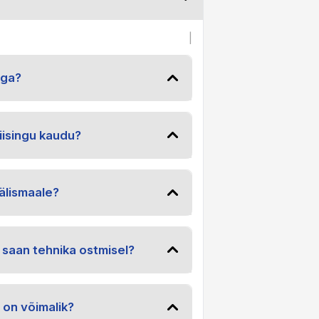
|
iga?
iisingu kaudu?
älismaale?
 saan tehnika ostmisel?
 on võimalik?