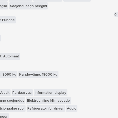
eglid
Soojendusega peeglid
0
: Punane
t: Automaat
: 8060 kg
Kandevõime: 18000 kg
Voodit
Pardaarvuti
Information display
mne soojendus
Elektrooniline kliimaseade
tsionaalne rool
Refrigerator for driver
Audio
oneer