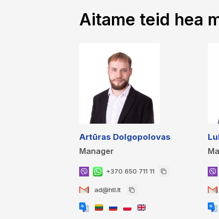
Aitame teid hea 
Artūras Dolgopolovas
Lu
Manager
Ma
+370 650 711 11
ad@htl.lt