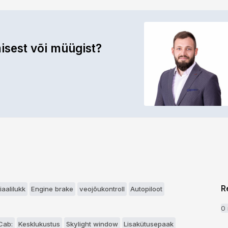
isest või müügist?
a
R
iaalilukk
Engine brake
veojõukontroll
Autopiloot
0
Cab:
Kesklukustus
Skylight window
Lisakütusepaak