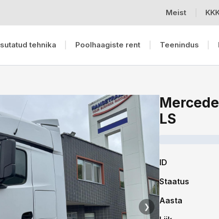
Meist
KK
sutatud tehnika
Poolhaagiste rent
Teenindus
Mercede
LS
ID
Staatus
Aasta
❯