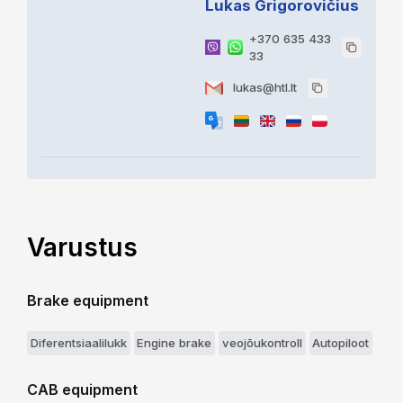
Lukas Grigorovičius
+370 635 433
33
lukas@htl.lt
Varustus
Brake equipment
Diferentsiaalilukk
Engine brake
veojõukontroll
Autopiloot
CAB equipment