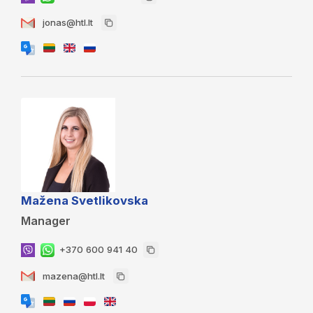
jonas@htl.lt
Mažena Svetlikovska
Manager
+370 600 941 40
mazena@htl.lt