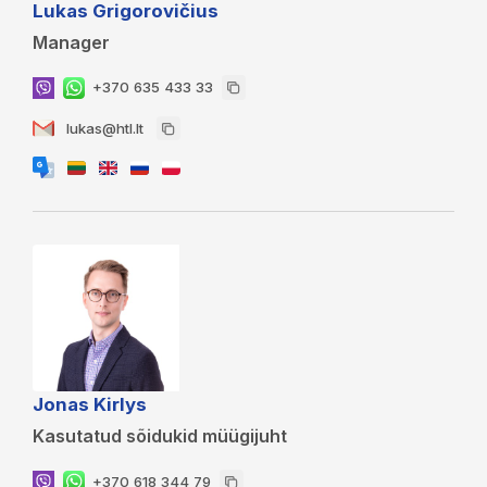
Lukas Grigorovičius
Manager
+370 635 433 33
lukas@htl.lt
Jonas Kirlys
Kasutatud sõidukid müügijuht
+370 618 344 79