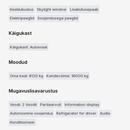
Kesklukustus
Skylight window
Lisakütusepaak
Elektripeeglid
Soojendusega peeglid
Käigukast
Käigukast: Automaat
Moodud
Oma kaal: 8120 kg
Kandevõime: 18000 kg
Mugavuslisavarustus
Voodi: 2 Voodit
Pardaarvuti
Information display
Autonoomne soojendus
Refrigerator for driver
Audio
Konditsioneer