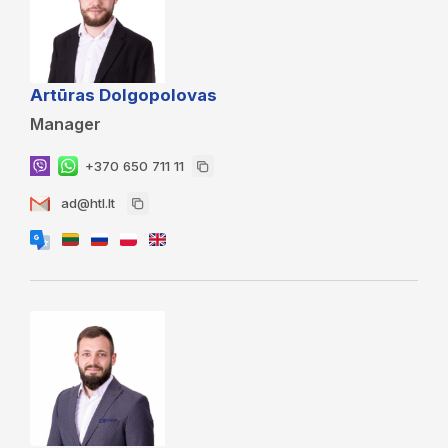
Artūras Dolgopolovas
Manager
+370 650 711 11
ad@htl.lt