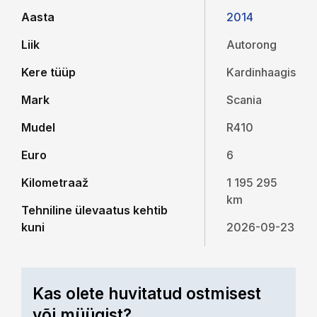
Aasta
2014
Liik
Autorong
Kere tüüp
Kardinhaagis
Mark
Scania
Mudel
R410
Euro
6
Kilometraaž
1 195 295
km
Tehniline ülevaatus kehtib
kuni
2026-09-23
Kas olete huvitatud ostmisest
või müügist?