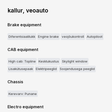
kallur, veoauto
Brake equipment
Diferentsiaalilukk
Engine brake
veojõukontroll
Autopiloot
CAB equipment
High cab: Topline
Kesklukustus
Skylight window
Lisakütusepaak
Elektripeeglid
Soojendusega peeglid
Chassis
Kerevarv: Punane
Electro equipment