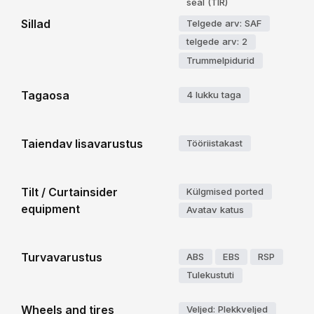
seal (TIR)
Sillad
Telgede arv: SAF
telgede arv: 2
Trummelpidurid
Tagaosa
4 lukku taga
Taiendav lisavarustus
Tööriistakast
Tilt / Curtainsider
Külgmised ported
equipment
Avatav katus
Turvavarustus
ABS
EBS
RSP
Tulekustuti
Wheels and tires
Veljed: Plekkveljed