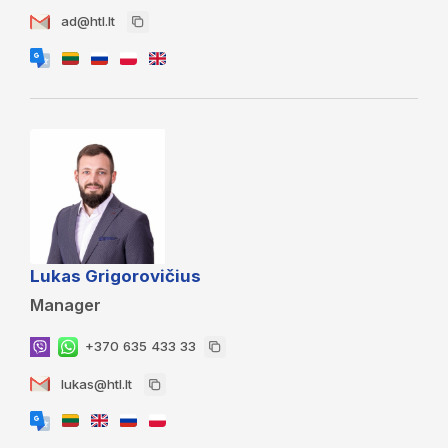
ad@htl.lt
Lukas Grigorovičius
Manager
+370 635 433 33
lukas@htl.lt