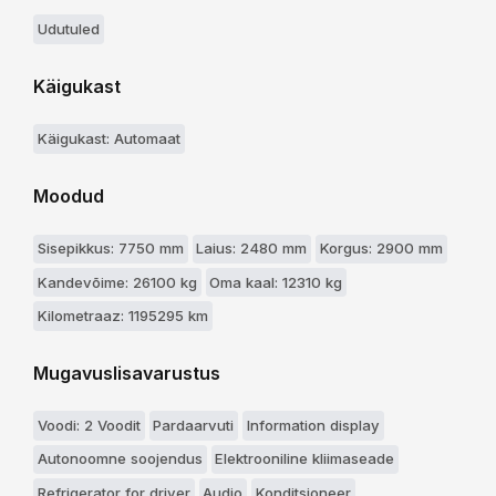
Udutuled
Käigukast
Käigukast: Automaat
Moodud
Sisepikkus: 7750 mm
Laius: 2480 mm
Korgus: 2900 mm
Kandevõime: 26100 kg
Oma kaal: 12310 kg
Kilometraaz: 1195295 km
Mugavuslisavarustus
Voodi: 2 Voodit
Pardaarvuti
Information display
Autonoomne soojendus
Elektrooniline kliimaseade
Refrigerator for driver
Audio
Konditsioneer