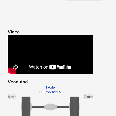
Video
Veoautod
1 Axle
385/55 R22.5
8 mm
7 mm