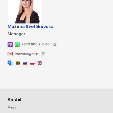
Mažena Svetlikovska
Manager
+370 600 941 40
mazena@htl.lt
Kindel
Meist