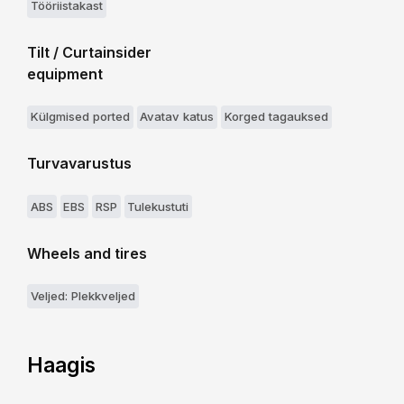
Tööriistakast
Tilt / Curtainsider
equipment
Külgmised ported
Avatav katus
Korged tagauksed
Turvavarustus
ABS
EBS
RSP
Tulekustuti
Wheels and tires
Veljed: Plekkveljed
Haagis