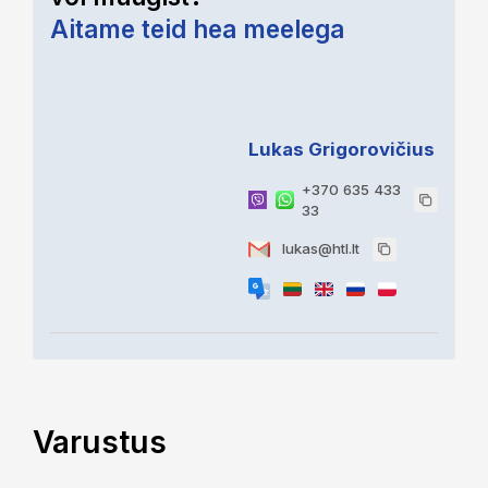
Aitame teid hea meelega
Lukas Grigorovičius
+370 635 433
33
lukas@htl.lt
Varustus