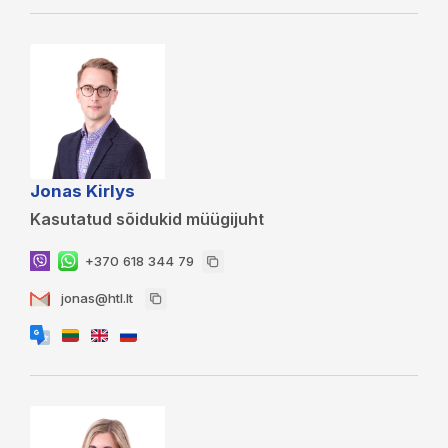
Jonas Kirlys
Kasutatud sõidukid müügijuht
+370 618 344 79
jonas@htl.lt