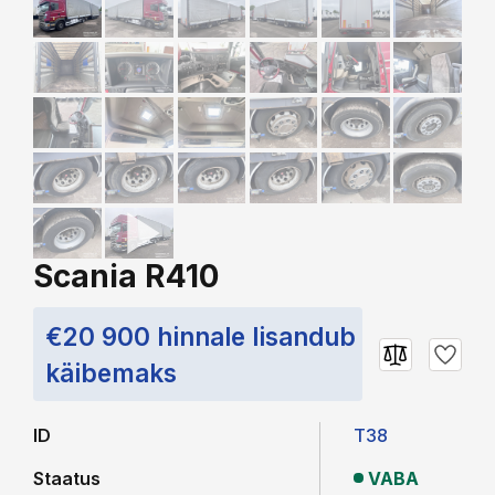
Scania R410
€20 900 hinnale lisandub
käibemaks
ID
T38
Staatus
VABA