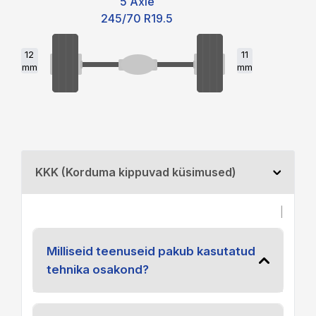
5 Axle
245/70 R19.5
12
11
mm
mm
KKK (Korduma kippuvad küsimused)
|
Milliseid teenuseid pakub kasutatud
tehnika osakond?