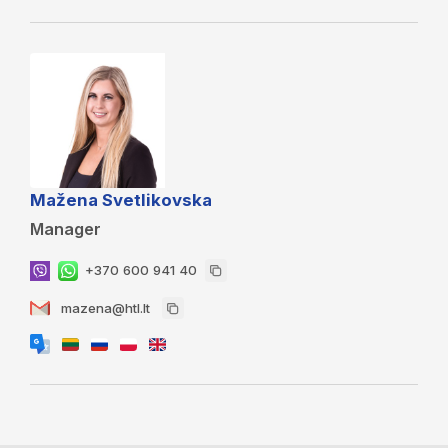
Mažena Svetlikovska
Manager
+370 600 941 40
mazena@htl.lt