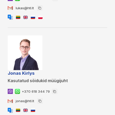
lukas@htl.lt
Jonas Kirlys
Kasutatud sõidukid müügijuht
+370 618 344 79
jonas@htl.lt