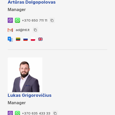
Artūras Dolgopolovas
Manager
+370 650 711 11
ad@htl.lt
Lukas Grigorovičius
Manager
+370 635 433 33