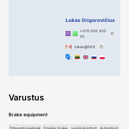
Lukas Grigorovičius
+370 635 433
33
lukas@htl.lt
Varustus
Brake equipment
Diferentsiaalilukk
Engine brake
veojõukontroll
Autopiloot