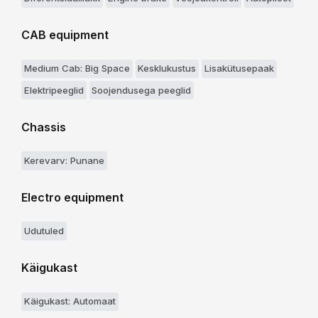
CAB equipment
Medium Cab: Big Space
Kesklukustus
Lisakütusepaak
Elektripeeglid
Soojendusega peeglid
Chassis
Kerevarv: Punane
Electro equipment
Udutuled
Käigukast
Käigukast: Automaat