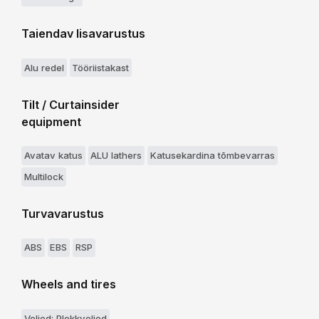
Taiendav lisavarustus
Alu redel
Tööriistakast
Tilt / Curtainsider
equipment
Avatav katus
ALU lathers
Katusekardina tõmbevarras
Multilock
Turvavarustus
ABS
EBS
RSP
Wheels and tires
Veljed: Plekkveljed