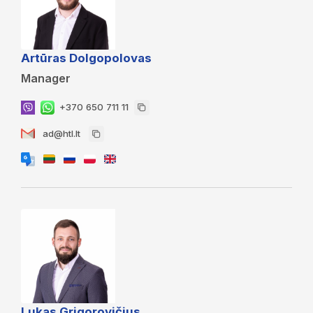
Artūras Dolgopolovas
Manager
+370 650 711 11
ad@htl.lt
Lukas Grigorovičius