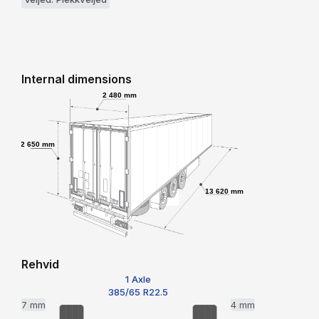
Internal dimensions
2 480 mm
2 650 mm
13 620 mm
Rehvid
1 Axle
385/65 R22.5
7 mm
4 mm