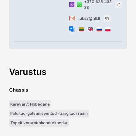
+370 635 433
33
lukas@htl.lt
Varustus
Chassis
Kerevarv: Hõbedane
Polditud-galvaniseeritud (tsingitud) raam
Topelt varurattakandurkandur