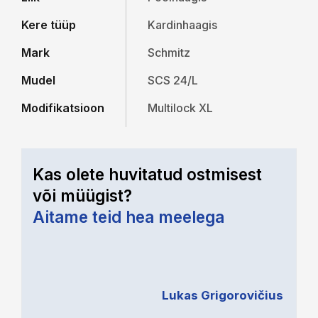
Kere tüüp
Kardinhaagis
Mark
Schmitz
Mudel
SCS 24/L
Modifikatsioon
Multilock XL
Kas olete huvitatud ostmisest
või müügist?
Aitame teid hea meelega
Lukas Grigorovičius