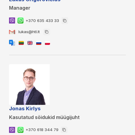
Manager
+370 635 433 33
lukas@htl.lt
Jonas Kirlys
Kasutatud sõidukid müügijuht
+370 618 344 79