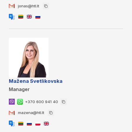
jonas@htl.lt
Mažena Svetlikovska
Manager
+370 600 941 40
mazena@htl.lt