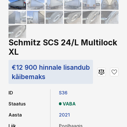
Schmitz SCS 24/L Multilock
XL
€12 900 hinnale lisandub
käibemaks
ID
S36
Staatus
VABA
Aasta
2021
Liik
Poolhaagis