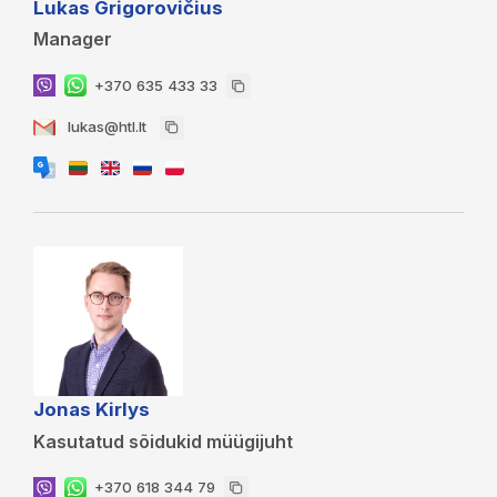
Lukas Grigorovičius
Manager
+370 635 433 33
lukas@htl.lt
Jonas Kirlys
Kasutatud sõidukid müügijuht
+370 618 344 79