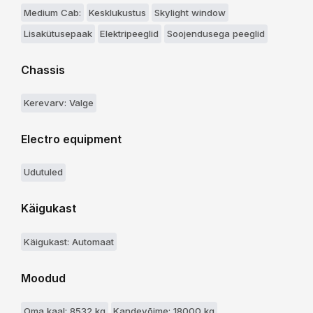
Medium Cab:
Kesklukustus
Skylight window
Lisakütusepaak
Elektripeeglid
Soojendusega peeglid
Chassis
Kerevarv: Valge
Electro equipment
Udutuled
Käigukast
Käigukast: Automaat
Moodud
Oma kaal: 8532 kg
Kandevõime: 18000 kg