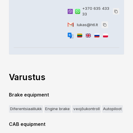
+370 635 433
33
lukas@htl.lt
Varustus
Brake equipment
Diferentsiaalilukk
Engine brake
veojõukontroll
Autopiloot
CAB equipment