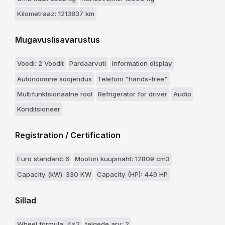
Kilometraaz: 1213837 km
Mugavuslisavarustus
Voodi: 2 Voodit
Pardaarvuti
Information display
Autonoomne soojendus
Telefoni "hands-free"
Multifunktsionaalne rool
Refrigerator for driver
Audio
Konditsioneer
Registration / Certification
Euro standard: 6
Mootori kuupmaht: 12809 cm3
Capacity (kW): 330 KW
Capacity (HP): 449 HP
Sillad
Wheel formula: 4x2
telgede arv: 2