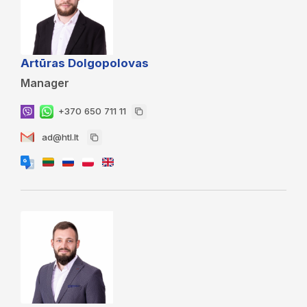
Artūras Dolgopolovas
Manager
+370 650 711 11
ad@htl.lt