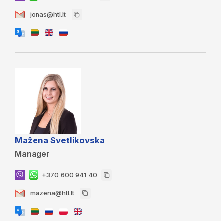
jonas@htl.lt
Mažena Svetlikovska
Manager
+370 600 941 40
mazena@htl.lt