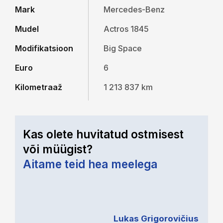
Mark
Mercedes-Benz
Mudel
Actros 1845
Modifikatsioon
Big Space
Euro
6
Kilometraaž
1 213 837 km
Kas olete huvitatud ostmisest
või müügist?
Aitame teid hea meelega
Lukas Grigorovičius