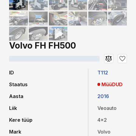
Volvo FH FH500
ID
T112
Staatus
MüüDUD
Aasta
2016
Liik
Veoauto
Kere tüüp
4x2
Mark
Volvo