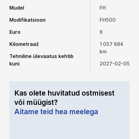
Mudel
FH
Modifikatsioon
FH500
Euro
6
Kilometraaž
1 057 684
km
Tehniline ülevaatus kehtib
kuni
2027-02-05
Kas olete huvitatud ostmisest
või müügist?
Aitame teid hea meelega