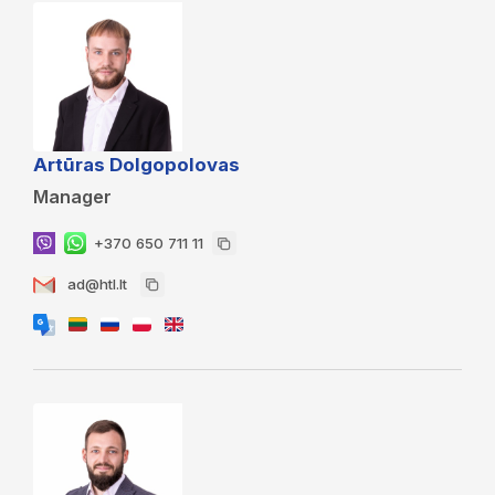
Artūras Dolgopolovas
Manager
+370 650 711 11
ad@htl.lt