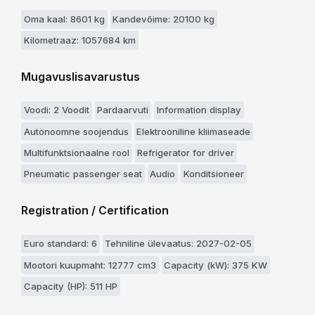
Oma kaal: 8601 kg
Kandevõime: 20100 kg
Kilometraaz: 1057684 km
Mugavuslisavarustus
Voodi: 2 Voodit
Pardaarvuti
Information display
Autonoomne soojendus
Elektrooniline kliimaseade
Multifunktsionaalne rool
Refrigerator for driver
Pneumatic passenger seat
Audio
Konditsioneer
Registration / Certification
Euro standard: 6
Tehniline ülevaatus: 2027-02-05
Mootori kuupmaht: 12777 cm3
Capacity (kW): 375 KW
Capacity (HP): 511 HP