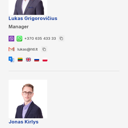
Lukas Grigorovičius
Manager
+370 635 433 33
lukas@htl.lt
Jonas Kirlys