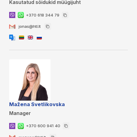
Kasutatud sõidukid müügijuht
+370 618 344 79
jonas@htl.lt
Mažena Svetlikovska
Manager
+370 600 941 40