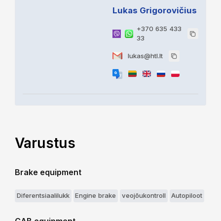
Lukas Grigorovičius
+370 635 433
33
lukas@htl.lt
Varustus
Brake equipment
Diferentsiaalilukk
Engine brake
veojõukontroll
Autopiloot