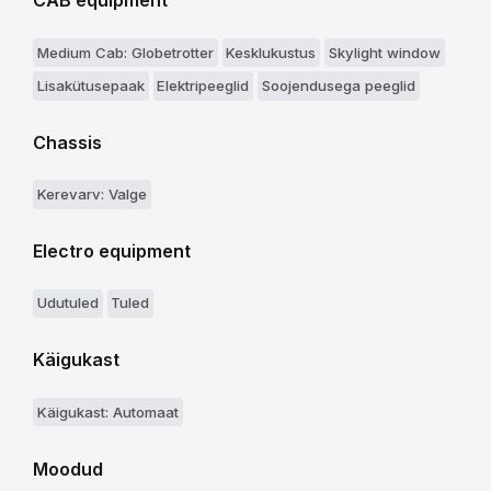
CAB equipment
Medium Cab: Globetrotter
Kesklukustus
Skylight window
Lisakütusepaak
Elektripeeglid
Soojendusega peeglid
Chassis
Kerevarv: Valge
Electro equipment
Udutuled
Tuled
Käigukast
Käigukast: Automaat
Moodud