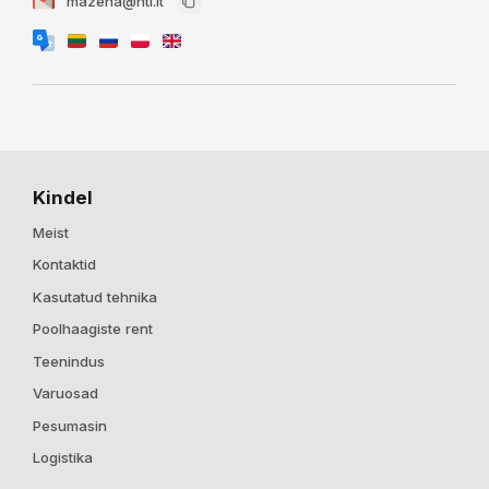
mazena@htl.lt
Kindel
Meist
Kontaktid
Kasutatud tehnika
Poolhaagiste rent
Teenindus
Varuosad
Pesumasin
Logistika