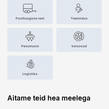
Poolhaagiste rent
Teenindus
Pesumasin
Varuosad
Logistika
Aitame teid hea meelega