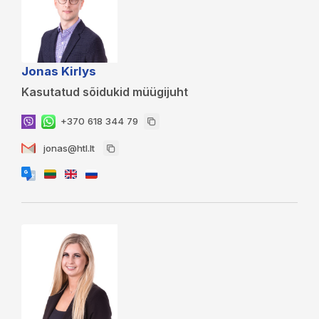
Jonas Kirlys
Kasutatud sõidukid müügijuht
+370 618 344 79
jonas@htl.lt