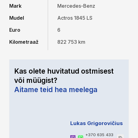
Mark
Mercedes-Benz
Mudel
Actros 1845 LS
Euro
6
Kilometraaž
822 753 km
Kas olete huvitatud ostmisest
või müügist?
Aitame teid hea meelega
Lukas Grigorovičius
+370 635 433