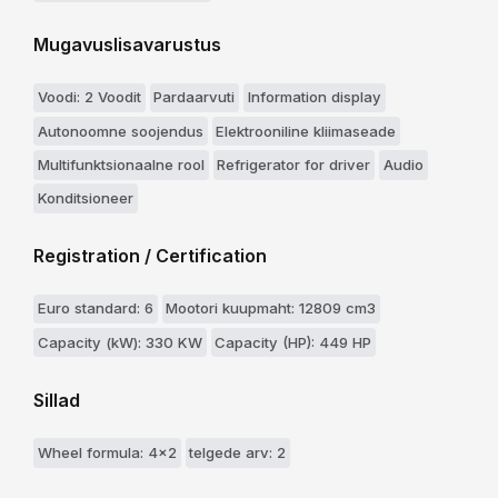
Mugavuslisavarustus
Voodi: 2 Voodit
Pardaarvuti
Information display
Autonoomne soojendus
Elektrooniline kliimaseade
Multifunktsionaalne rool
Refrigerator for driver
Audio
Konditsioneer
Registration / Certification
Euro standard: 6
Mootori kuupmaht: 12809 cm3
Capacity (kW): 330 KW
Capacity (HP): 449 HP
Sillad
Wheel formula: 4x2
telgede arv: 2