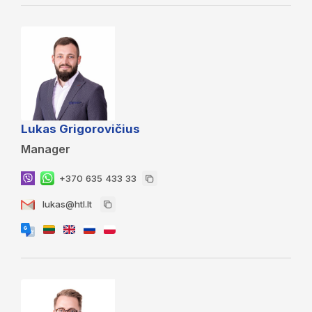
Lukas Grigorovičius
Manager
+370 635 433 33
lukas@htl.lt