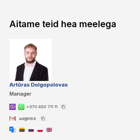
Aitame teid hea meelega
Artūras Dolgopolovas
Manager
+370 650 711 11
ad@htl.lt