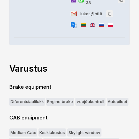
33
lukas@htl.lt
Varustus
Brake equipment
Diferentsiaalilukk
Engine brake
veojõukontroll
Autopiloot
CAB equipment
Medium Cab:
Kesklukustus
Skylight window