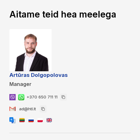
Aitame teid hea meelega
Artūras Dolgopolovas
Manager
+370 650 711 11
ad@htl.lt