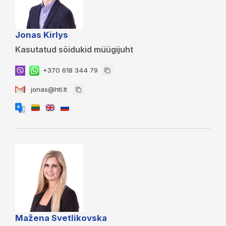
Jonas Kirlys
Kasutatud sõidukid müügijuht
+370 618 344 79
jonas@htl.lt
Mažena Svetlikovska