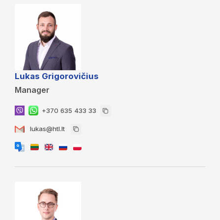
Lukas Grigorovičius
Manager
+370 635 433 33
lukas@htl.lt