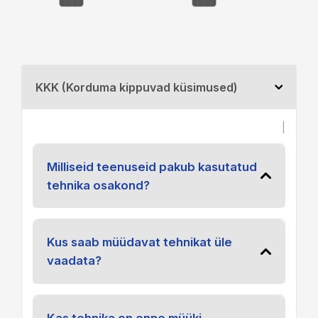
KKK (Korduma kippuvad küsimused)
|
Milliseid teenuseid pakub kasutatud
tehnika osakond?
Kus saab müüdavat tehnikat üle
vaadata?
Kas tehnika on enne müüki