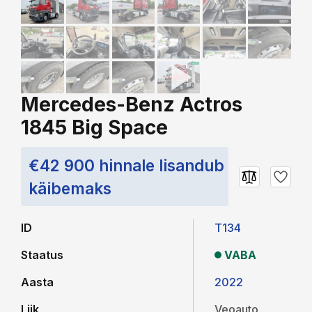
Mercedes-Benz Actros
1845 Big Space
€42 900 hinnale lisandub
käibemaks
ID
T134
Staatus
VABA
Aasta
2022
Liik
Veoauto