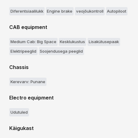
Diferentsiaalilukk
Engine brake
veojõukontroll
Autopiloot
CAB equipment
Medium Cab: Big Space
Kesklukustus
Lisakütusepaak
Elektripeeglid
Soojendusega peeglid
Chassis
Kerevarv: Punane
Electro equipment
Udutuled
Käigukast