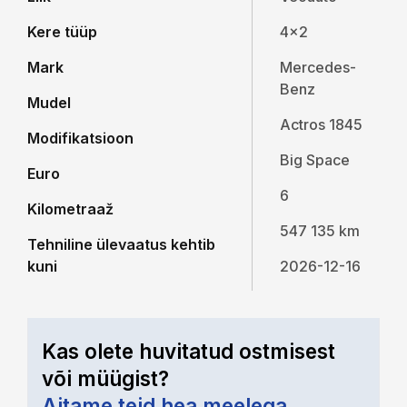
Kere tüüp
4x2
Mark
Mercedes-
Benz
Mudel
Actros 1845
Modifikatsioon
Big Space
Euro
6
Kilometraaž
547 135 km
Tehniline ülevaatus kehtib
kuni
2026-12-16
Kas olete huvitatud ostmisest
või müügist?
Aitame teid hea meelega