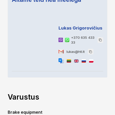
Lukas Grigorovičius
+370 635 433
33
lukas@htl.lt
Varustus
Brake equipment