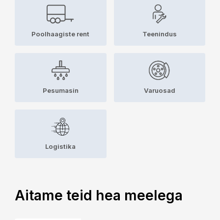
Poolhaagiste rent
Teenindus
Pesumasin
Varuosad
Logistika
Aitame teid hea meelega