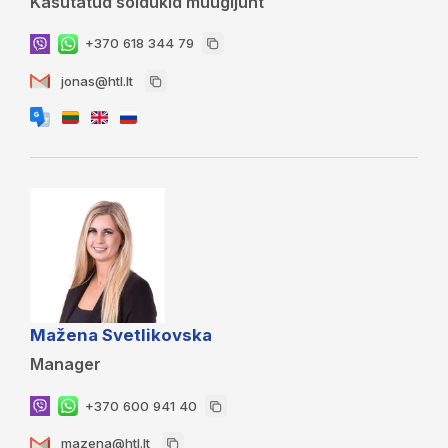
Kasutatud sõidukid müügijuht
+370 618 344 79
jonas@htl.lt
Mažena Svetlikovska
Manager
+370 600 941 40
mazena@htl.lt