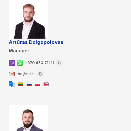
Artūras Dolgopolovas
Manager
+370 650 711 11
ad@htl.lt