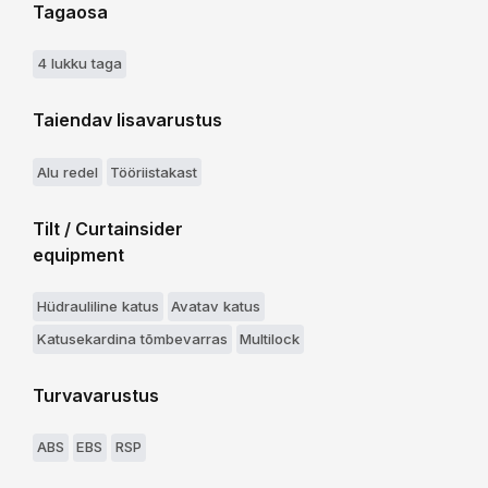
Tagaosa
4 lukku taga
Taiendav lisavarustus
Alu redel
Tööriistakast
Tilt / Curtainsider
equipment
Hüdrauliline katus
Avatav katus
Katusekardina tõmbevarras
Multilock
Turvavarustus
ABS
EBS
RSP