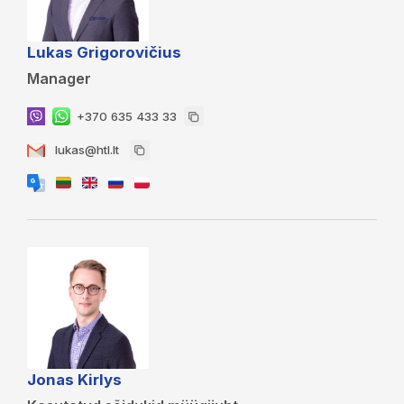
Lukas Grigorovičius
Manager
+370 635 433 33
lukas@htl.lt
Jonas Kirlys