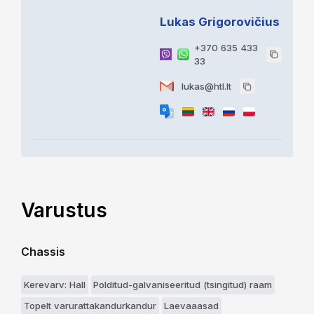
Lukas Grigorovičius
+370 635 433
33
lukas@htl.lt
Varustus
Chassis
Kerevarv: Hall
Polditud-galvaniseeritud (tsingitud) raam
Topelt varurattakandurkandur
Laevaaasad