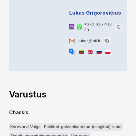
Lukas Grigorovičius
+370 635 433
33
lukas@htl.lt
Varustus
Chassis
Kerevarv: Valge
Polditud-galvaniseeritud (tsingitud) raam
Topelt varurattakandurkandur
Varuratas