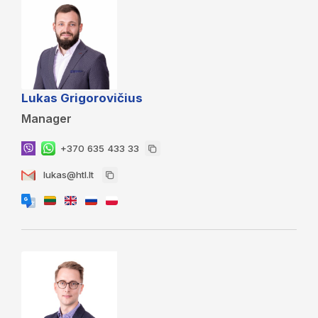
Lukas Grigorovičius
Manager
+370 635 433 33
lukas@htl.lt