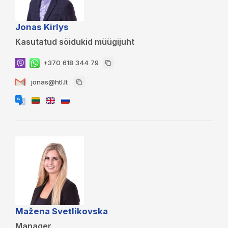
Jonas Kirlys
Kasutatud sõidukid müügijuht
+370 618 344 79
jonas@htl.lt
Mažena Svetlikovska
Manager