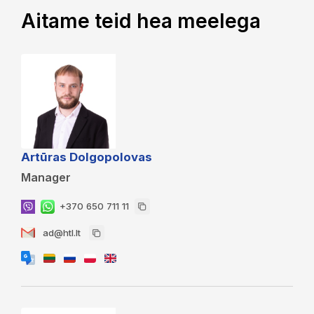
Aitame teid hea meelega
Artūras Dolgopolovas
Manager
+370 650 711 11
ad@htl.lt