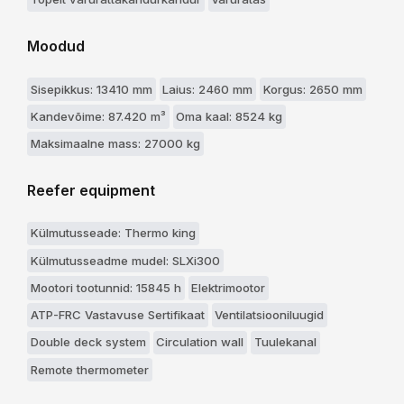
Moodud
Sisepikkus: 13410 mm
Laius: 2460 mm
Korgus: 2650 mm
Kandevõime: 87.420 m³
Oma kaal: 8524 kg
Maksimaalne mass: 27000 kg
Reefer equipment
Külmutusseade: Thermo king
Külmutusseadme mudel: SLXi300
Mootori tootunnid: 15845 h
Elektrimootor
ATP-FRC Vastavuse Sertifikaat
Ventilatsiooniluugid
Double deck system
Circulation wall
Tuulekanal
Remote thermometer