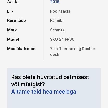
Aasta
2016
Liik
Poolhaagis
Kere tüüp
Külmik
Mark
Schmitz
Mudel
SKO 24 FP60
Modifikatsioon
7cm Thermoking Double
deck
Kas olete huvitatud ostmisest
või müügist?
Aitame teid hea meelega