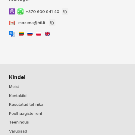
+370 600 941 40
mazena@htl.lt
Kindel
Meist
Kontaktid
Kasutatud tehnika
Poolhaagiste rent
Teenindus
Varuosad