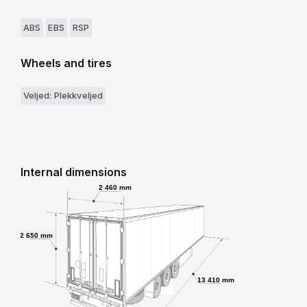
ABS
EBS
RSP
Wheels and tires
Veljed: Plekkveljed
Internal dimensions
2 460 mm
2 650 mm
13 410 mm