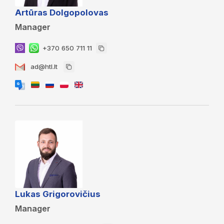
Artūras Dolgopolovas
Manager
+370 650 711 11
ad@htl.lt
Lukas Grigorovičius
Manager