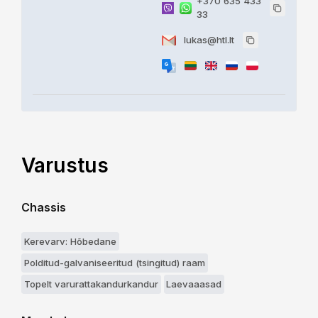
+370 635 433
33
lukas@htl.lt
Varustus
Chassis
Kerevarv: Hõbedane
Polditud-galvaniseeritud (tsingitud) raam
Topelt varurattakandurkandur
Laevaaasad