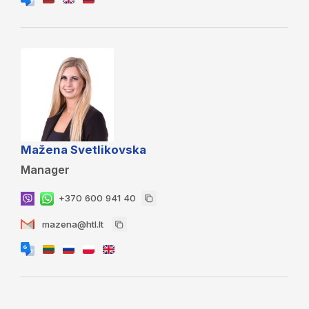
Mažena Svetlikovska
Manager
+370 600 941 40
mazena@htl.lt