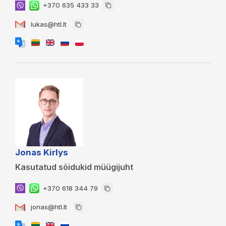
+370 635 433 33
lukas@htl.lt
Jonas Kirlys
Kasutatud sõidukid müügijuht
+370 618 344 79
jonas@htl.lt