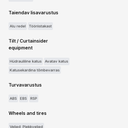
Taiendav lisavarustus
Alu redel
Tööriistakast
Tilt / Curtainsider
equipment
Hüdrauliline katus
Avatav katus
Katusekardina tõmbevarras
Turvavarustus
ABS
EBS
RSP
Wheels and tires
Veljed: Plekkveljed