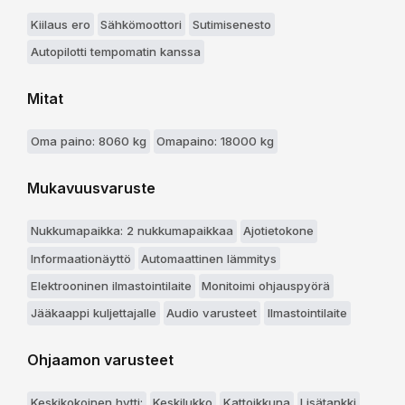
Kiilaus ero
Sähkömoottori
Sutimisenesto
Autopilotti tempomatin kanssa
Mitat
Oma paino: 8060 kg
Omapaino: 18000 kg
Mukavuusvaruste
Nukkumapaikka: 2 nukkumapaikkaa
Ajotietokone
Informaationäyttö
Automaattinen lämmitys
Elektrooninen ilmastointilaite
Monitoimi ohjauspyörä
Jääkaappi kuljettajalle
Audio varusteet
Ilmastointilaite
Ohjaamon varusteet
Keskikokoinen hytti:
Keskilukko
Kattoikkuna
Lisätankki