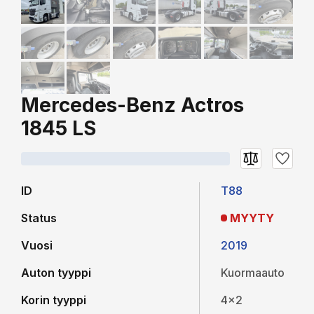
Mercedes-Benz Actros
1845 LS
ID
T88
Status
MYYTY
Vuosi
2019
Auton tyyppi
Kuormaauto
Korin tyyppi
4x2