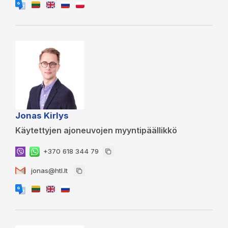
Jonas Kirlys
Käytettyjen ajoneuvojen myyntipäällikkö
+370 618 344 79
jonas@htl.lt