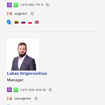
+370 650 711 11
ad@htl.lt
Lukas Grigorovičius
Manager
+370 635 433 33
lukas@htl.lt