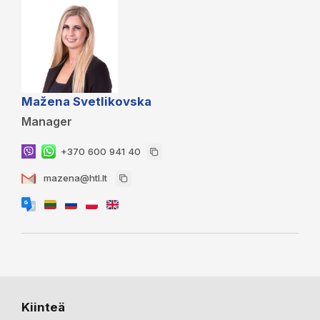
Mažena Svetlikovska
Manager
+370 600 941 40
mazena@htl.lt
Kiinteä