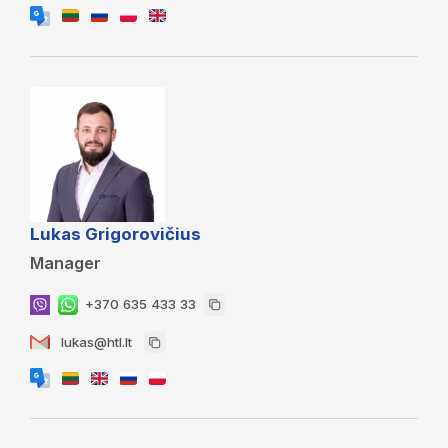
Lukas Grigorovičius
Manager
+370 635 433 33
lukas@htl.lt