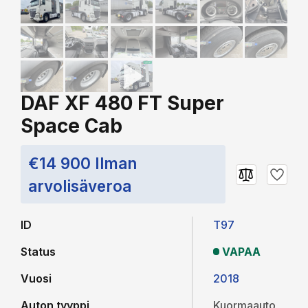
DAF XF 480 FT Super
Space Cab
€14 900 Ilman
arvolisäveroa
ID
T97
Status
VAPAA
Vuosi
2018
Auton tyyppi
Kuormaauto