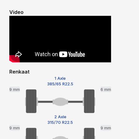
Video
Renkaat
1 Axle
385/65 R22.5
9 mm
6 mm
2 Axle
315/70 R22.5
9 mm
9 mm