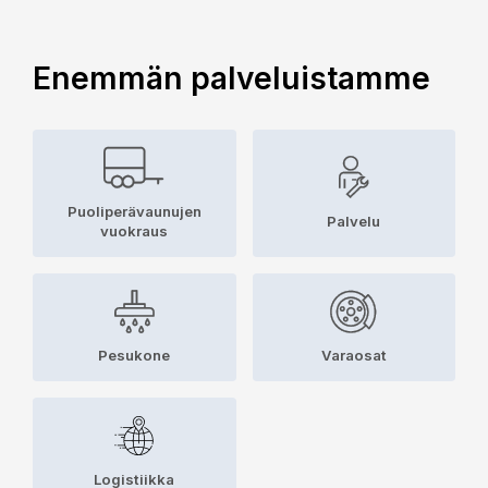
Enemmän palveluistamme
Puoliperävaunujen
Palvelu
vuokraus
Pesukone
Varaosat
Logistiikka