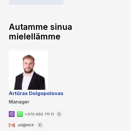
Autamme sinua
mielellämme
Artūras Dolgopolovas
Manager
+370 650 711 11
ad@htl.lt