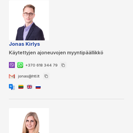
Jonas Kirlys
Käytettyjen ajoneuvojen myyntipäällikkö
+370 618 344 79
jonas@htl.lt