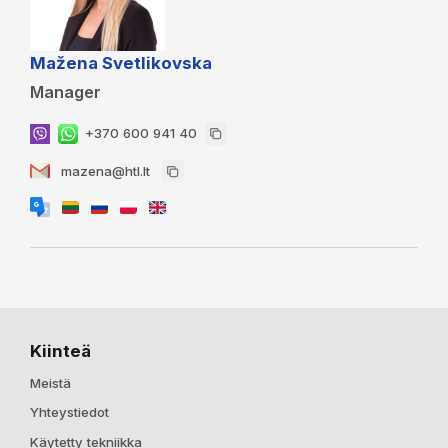
Mažena Svetlikovska
Manager
+370 600 941 40
mazena@htl.lt
Kiinteä
Meistä
Yhteystiedot
Käytetty tekniikka