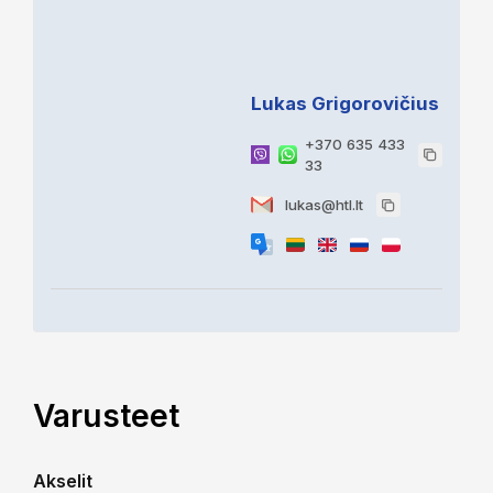
Lukas Grigorovičius
+370 635 433
33
lukas@htl.lt
Varusteet
Akselit