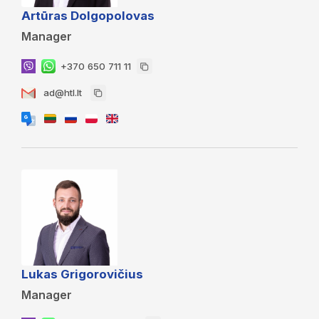
Artūras Dolgopolovas
Manager
+370 650 711 11
ad@htl.lt
Lukas Grigorovičius
Manager