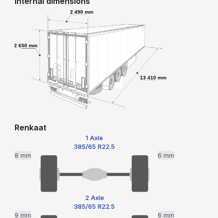
Internal dimensions
2 490 mm
2 650 mm
13 410 mm
Renkaat
1 Axle
385/65 R22.5
8 mm
6 mm
2 Axle
385/65 R22.5
9 mm
6 mm