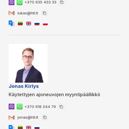
+370 635 433 33
lukas@htl.lt
Jonas Kirlys
Käytettyjen ajoneuvojen myyntipäällikkö
+370 618 344 79
jonas@htl.lt