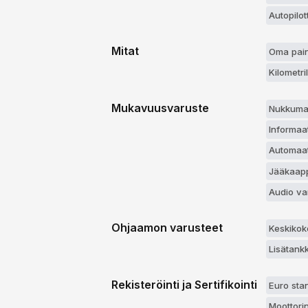
Autopilo
Mitat
Oma pain
Kilometr
Mukavuusvaruste
Nukkuma
Informaa
Automaatt
Jääkaappi
Audio va
Ohjaamon varusteet
Keskikok
Lisätankk
Rekisteröinti ja Sertifikointi
Euro stan
Moottori