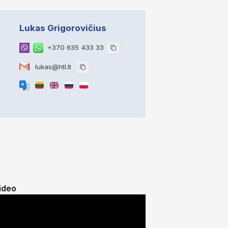
Lukas Grigorovičius
+370 635 433 33
lukas@htl.lt
ideo