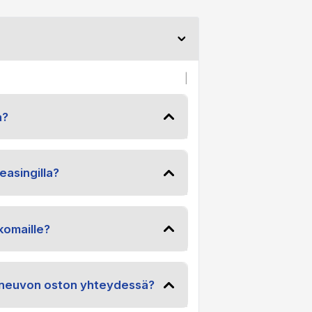
|
a?
easingilla?
komaille?
joneuvon oston yhteydessä?