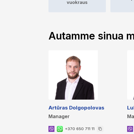
vuokraus
Autamme sinua m
Artūras Dolgopolovas
Lu
Manager
Ma
+370 650 711 11