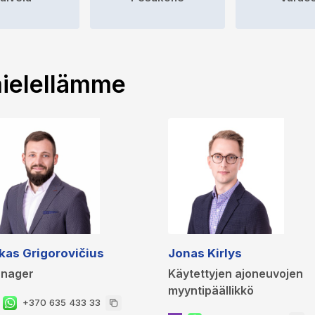
ielellämme
kas Grigorovičius
Jonas Kirlys
nager
Käytettyjen ajoneuvojen
myyntipäällikkö
+370 635 433 33