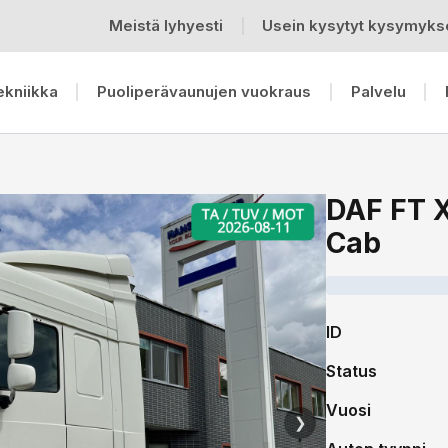
Meistä lyhyesti
Usein kysytyt kysymyks
ekniikka
Puoliperävaunujen vuokraus
Palvelu
DAF FT 
Cab
ID
Status
Vuosi
❯