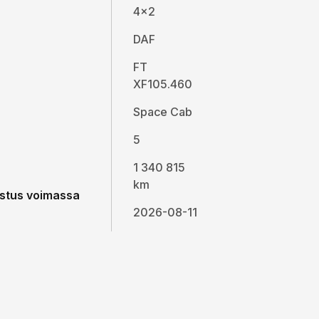
4x2
DAF
FT
XF105.460
Space Cab
5
1 340 815
km
stus voimassa
2026-08-11