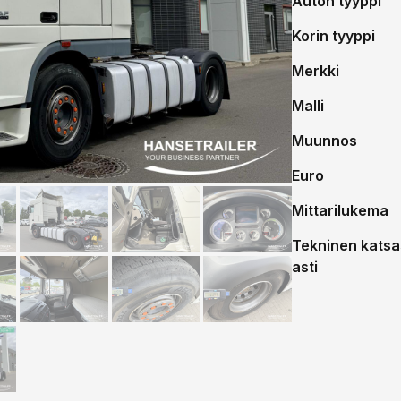
Auton tyyppi
Korin tyyppi
Merkki
Malli
Muunnos
Euro
Mittarilukema
Tekninen katsa
asti