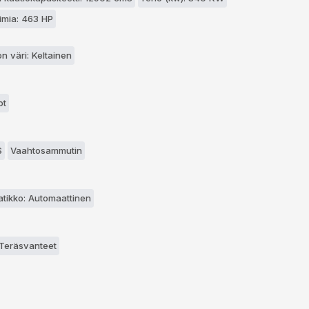
mia: 463 HP
n väri: Keltainen
ot
S
Vaahtosammutin
atikko: Automaattinen
 Teräsvanteet