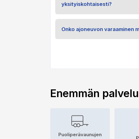
yksityiskohtaisesti?
Onko ajoneuvon varaaminen m
Enemmän palvel
Puoliperävaunujen
P