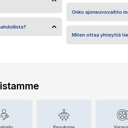
Onko ajoneuvovaihto ma
ahdollista?
Miten ottaa yhteyttä ti
uistamme
alvelu
Pesukone
Varaos