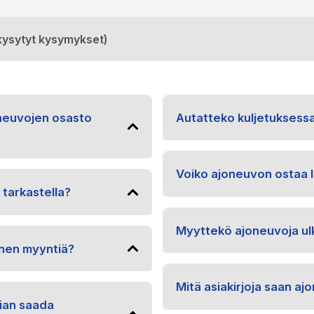
kysytyt kysymykset)
oneuvojen osasto
Autatteko kuljetuksess
Voiko ajoneuvon ostaa l
 tarkastella?
Myyttekö ajoneuvoja ul
nen myyntiä?
Mitä asiakirjoja saan a
ian saada