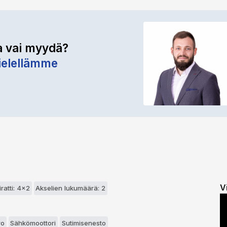
a vai myydä?
elellämme
V
ratti: 4x2
Akselien lukumäärä: 2
ro
Sähkömoottori
Sutimisenesto