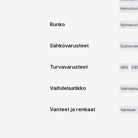
Hevosvoi
Runko
Ajoneuvo
Sähkövarusteet
Sumuval
Turvavarusteet
ABS
EB
Vaihdelaatikko
Vaihdela
Vanteet ja renkaat
Vanteet: