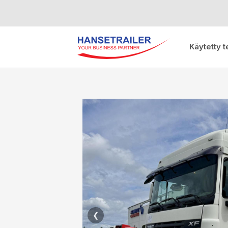
Käytetty t
❮