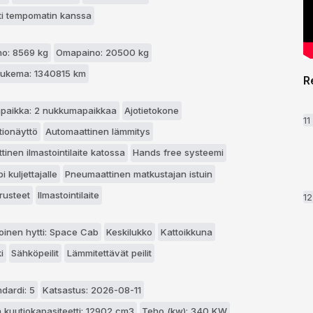
tti tempomatin kanssa
o: 8569 kg
Omapaino: 20500 kg
ilukema: 1340815 km
R
paikka: 2 nukkumapaikkaa
Ajotietokone
1
tionäyttö
Automaattinen lämmitys
inen ilmastointilaite katossa
Hands free systeemi
 kuljettajalle
Pneumaattinen matkustajan istuin
rusteet
Ilmastointilaite
1
oinen hytti: Space Cab
Keskilukko
Kattoikkuna
i
Sähköpeilit
Lämmitettävät peilit
dardi: 5
Katsastus: 2026-08-11
n kuutiokapasiteetti: 12902 cm3
Teho (kw): 340 KW