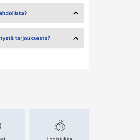
hdollista?
etystä tarjouksesta?
at
Logistiikka