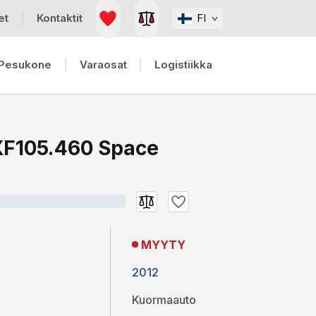
et
Kontaktit
FI
Pesukone
Varaosat
Logistiikka
XF105.460 Space
MYYTY
2012
Kuormaauto