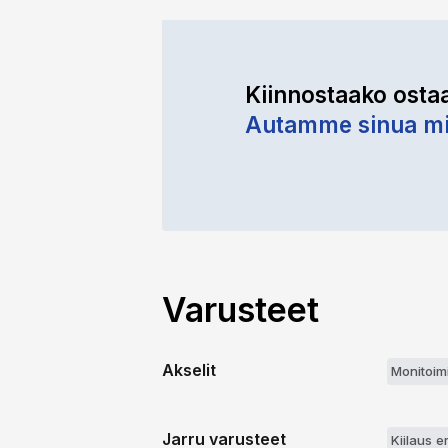
Kiinnostaako osta
Autamme sinua mi
Varusteet
Akselit
Monitoimi
Jarru varusteet
Kiilaus e