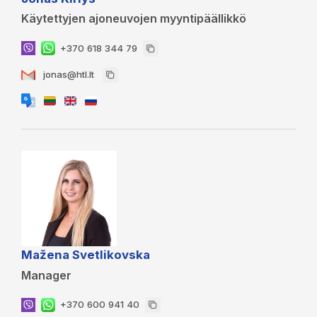
Käytettyjen ajoneuvojen myyntipäällikkö
+370 618 344 79
jonas@htl.lt
Mažena Svetlikovska
Manager
+370 600 941 40