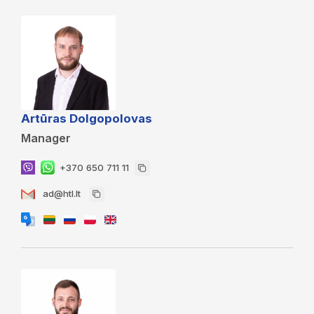
Artūras Dolgopolovas
Manager
+370 650 711 11
ad@htl.lt