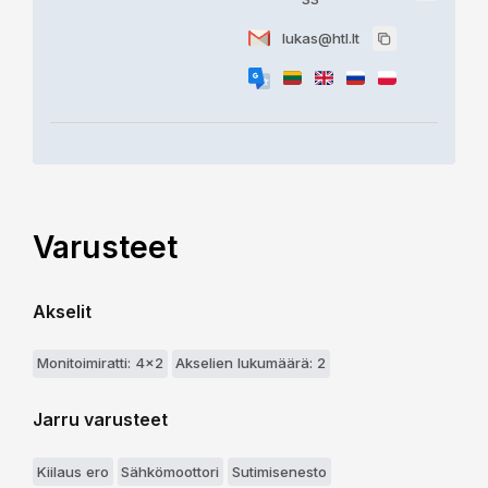
lukas@htl.lt
Varusteet
Akselit
Monitoimiratti: 4x2
Akselien lukumäärä: 2
Jarru varusteet
Kiilaus ero
Sähkömoottori
Sutimisenesto