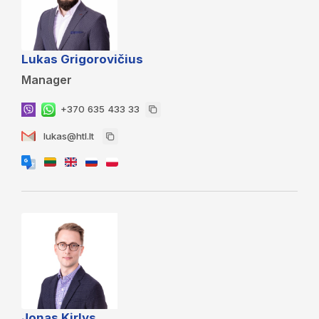
Lukas Grigorovičius
Manager
+370 635 433 33
lukas@htl.lt
Jonas Kirlys