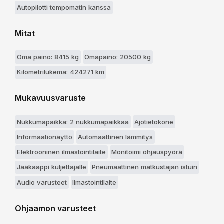
Autopilotti tempomatin kanssa
Mitat
Oma paino: 8415 kg
Omapaino: 20500 kg
Kilometrilukema: 424271 km
Mukavuusvaruste
Nukkumapaikka: 2 nukkumapaikkaa
Ajotietokone
Informaationäyttö
Automaattinen lämmitys
Elektrooninen ilmastointilaite
Monitoimi ohjauspyörä
Jääkaappi kuljettajalle
Pneumaattinen matkustajan istuin
Audio varusteet
Ilmastointilaite
Ohjaamon varusteet