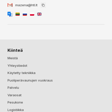
mazena@htl.lt
Kiinteä
Meistä
Yhteystiedot
Käytetty tekniikka
Puoliperävaunujen vuokraus
Palvelu
Varaosat
Pesukone
Logistiikka