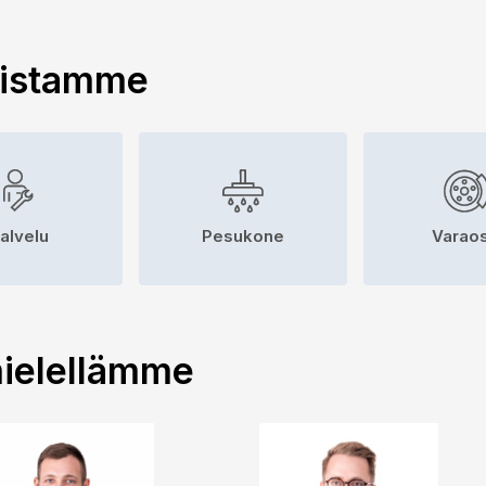
uistamme
alvelu
Pesukone
Varaos
ielellämme