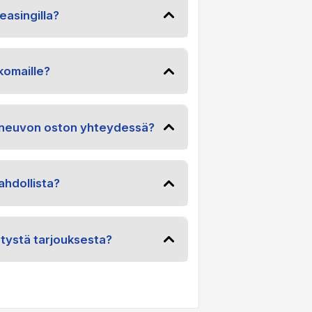
easingilla?
komaille?
joneuvon oston yhteydessä?
hdollista?
etystä tarjouksesta?