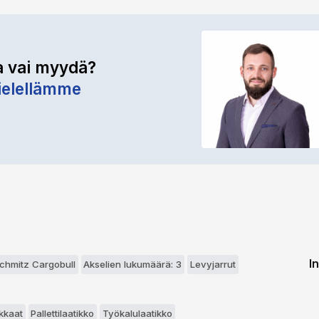
a vai myydä?
elellämme
I
Schmitz Cargobull
Akselien lukumäärä: 3
Levyjarrut
ikkaat
Pallettilaatikko
Työkalulaatikko