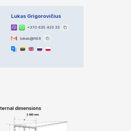
Lukas Grigorovičius
+370 635 433 33
lukas@htl.lt
nternal dimensions
2 460 mm