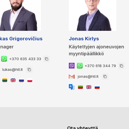
kas Grigorovičius
Jonas Kirlys
nager
Käytettyjen ajoneuvojen
myyntipäällikkö
+370 635 433 33
+370 618 344 79
lukas@htl.lt
jonas@htl.lt
Ota yhteyttä