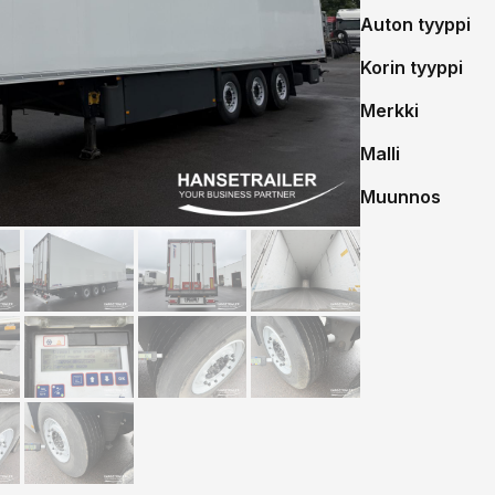
Auton tyyppi
Korin tyyppi
Merkki
Malli
Muunnos