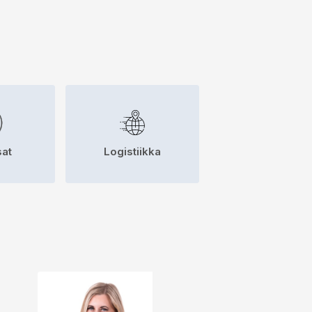
at
Logistiikka