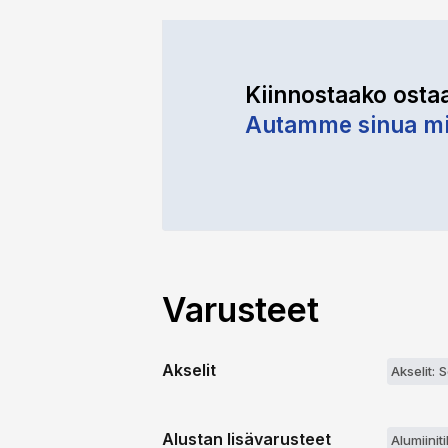
Kiinnostaako osta
Autamme sinua mi
Varusteet
Akselit
Akselit: 
Alustan lisävarusteet
Alumiinit