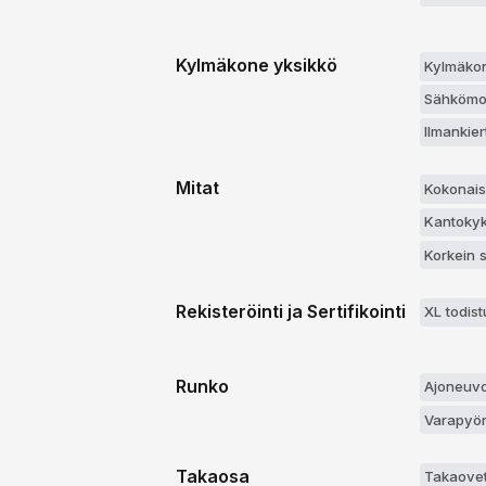
Kylmäkone yksikkö
Kylmäkon
Sähkömoo
Ilmankie
Mitat
Kokonais
Kantokyk
Korkein 
Rekisteröinti ja Sertifikointi
XL todist
Runko
Ajoneuvo
Varapyör
Takaosa
Takaovet 