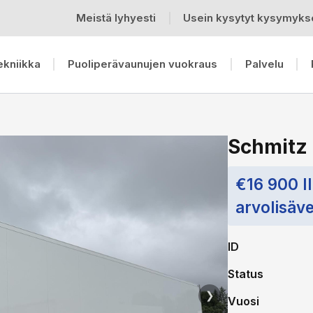
Meistä lyhyesti
Usein kysytyt kysymyks
ekniikka
Puoliperävaunujen vuokraus
Palvelu
Schmitz
€16 900 I
arvolisäv
ID
Status
❯
Vuosi