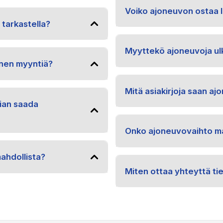
Voiko ajoneuvon ostaa l
 tarkastella?
Myyttekö ajoneuvoja ul
nen myyntiä?
Mitä asiakirjoja saan a
ian saada
Onko ajoneuvovaihto ma
ahdollista?
Miten ottaa yhteyttä ti