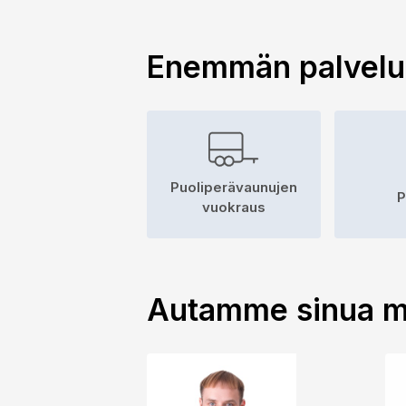
Enemmän palvel
Puoliperävaunujen
P
vuokraus
Autamme sinua m