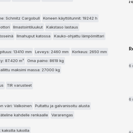
2 
e: Schmitz Cargobull
Koneen käyttötunnit: 19242 h
ttori
Ilmastointiluukut
Kakstaso lastaus
rtoseinä
Ilmahuput katossa
Kauko-ohjattu lämpömittari
R
pituus: 13410 mm
Leveys: 2460 mm
Korkeus: 2650 mm
y: 87.420 m³
Oma paino: 8619 kg
6
sallittu maksimi massa: 27000 kg
us
TIR varusteet
6
n väri: Valkoinen
Pultattu ja galvanisoitu alusta
äteline kahdelle renkaalle
Vararengas
kaksilla lukoilla
9