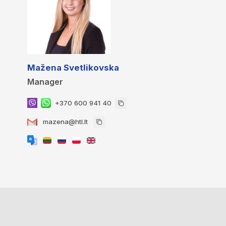
Mažena Svetlikovska
Manager
+370 600 941 40
mazena@htl.lt