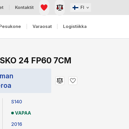
et
Kontaktit
FI
Pesukone
Varaosat
Logistiikka
 SKO 24 FP60 7CM
lman
eroa
S140
VAPAA
2016