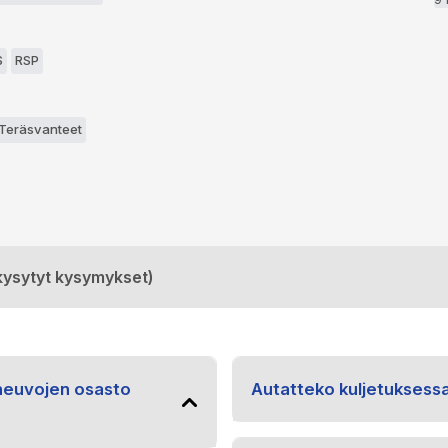
S
RSP
 Teräsvanteet
kysytyt kysymykset)
oneuvojen osasto
Autatteko kuljetuksess