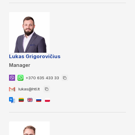
Lukas Grigorovičius
Manager
+370 635 433 33
lukas@htl.lt