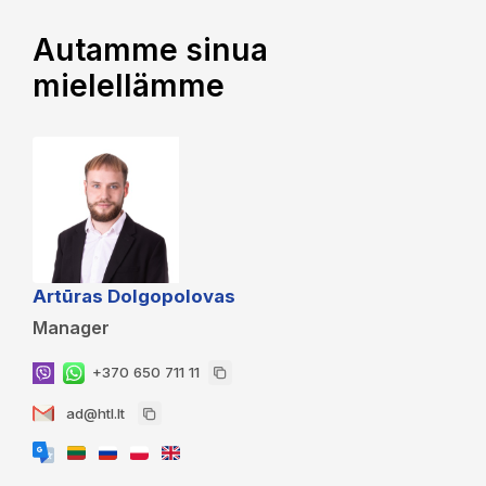
Autamme sinua
mielellämme
Artūras Dolgopolovas
Manager
+370 650 711 11
ad@htl.lt