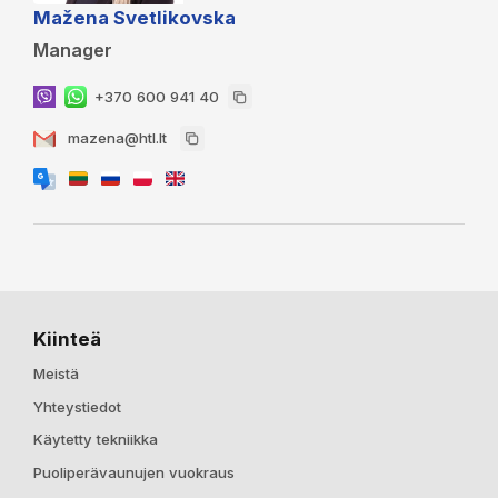
Mažena Svetlikovska
Manager
+370 600 941 40
mazena@htl.lt
Kiinteä
Meistä
Yhteystiedot
Käytetty tekniikka
Puoliperävaunujen vuokraus