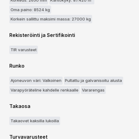
Korkeus: 2650 mm
Kantokyky: 87.420 m³
Oma paino: 8524 kg
Korkein sallittu maksimi massa: 27000 kg
Rekisteröinti ja Sertifikointi
TIR varusteet
Runko
Ajoneuvon väri: Valkoinen
Pultattu ja galvanisoitu alusta
Varapyöräteline kahdelle renkaalle
Vararengas
Takaosa
Takaovet kaksilla lukoilla
Turvavarusteet