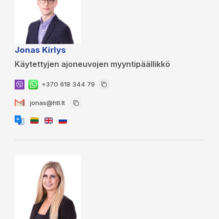
Jonas Kirlys
Käytettyjen ajoneuvojen myyntipäällikkö
+370 618 344 79
jonas@htl.lt