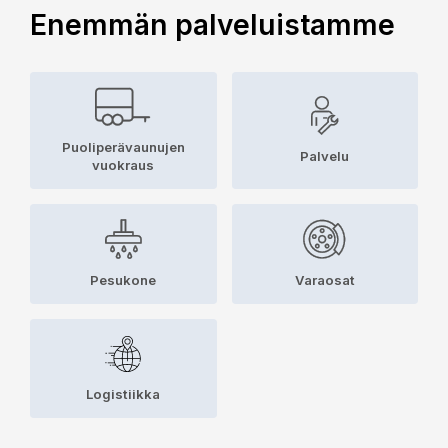
Enemmän palveluistamme
Puoliperävaunujen
Palvelu
vuokraus
Pesukone
Varaosat
Logistiikka