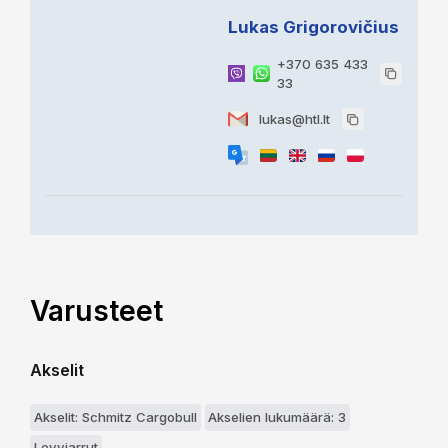
Lukas Grigorovičius
+370 635 433
33
lukas@htl.lt
Varusteet
Akselit
Akselit: Schmitz Cargobull
Akselien lukumäärä: 3
Levyjarrut