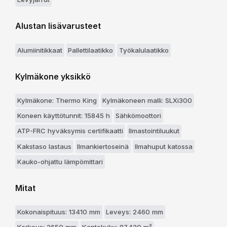
Alustan lisävarusteet
Alumiinitikkaat
Pallettilaatikko
Työkalulaatikko
Kylmäkone yksikkö
Kylmäkone: Thermo King
Kylmäkoneen malli: SLXi300
Koneen käyttötunnit: 15845 h
Sähkömoottori
ATP-FRC hyväksymis certifikaatti
Ilmastointiluukut
Kakstaso lastaus
Ilmankiertoseinä
Ilmahuput katossa
Kauko-ohjattu lämpömittari
Mitat
Kokonaispituus: 13410 mm
Leveys: 2460 mm