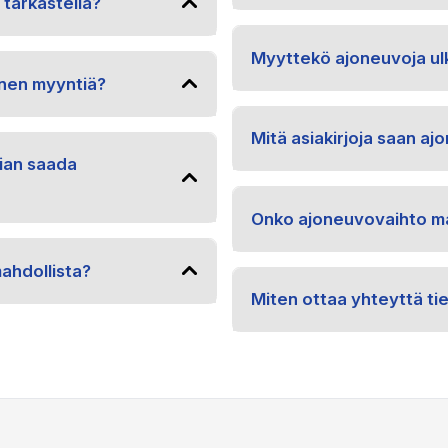
 tarkastella?
Myyttekö ajoneuvoja ul
nen myyntiä?
Mitä asiakirjoja saan a
ian saada
Onko ajoneuvovaihto ma
ahdollista?
Miten ottaa yhteyttä ti