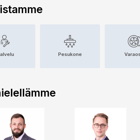
uistamme
alvelu
Pesukone
Varaos
ielellämme