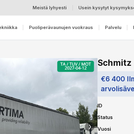
Meistä lyhyesti
Usein kysytyt kysymyks
ekniikka
Puoliperävaunujen vuokraus
Palvelu
Schmitz
€6 400 I
arvolisäv
ID
Status
❯
Vuosi