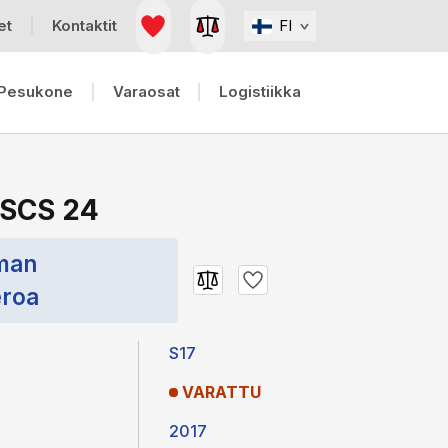
et
Kontaktit
FI
Pesukone
Varaosat
Logistiikka
 SCS 24
lman
eroa
S17
VARATTU
2017