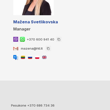
Mažena Svetlikovska
Manager
+370 600 941 40
mazena@htl.lt
Pesukone +370 686 734 36