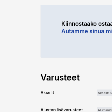
Kiinnostaako osta
Autamme sinua mi
Varusteet
Akselit
Akselit: 
Alustan lisävarusteet
Alumiinit