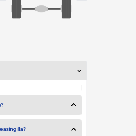
|
a?
easingilla?