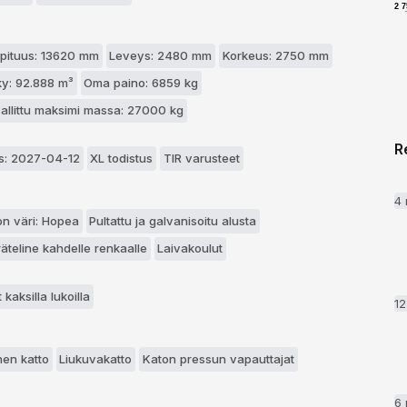
2 
pituus: 13620 mm
Leveys: 2480 mm
Korkeus: 2750 mm
y: 92.888 m³
Oma paino: 6859 kg
sallittu maksimi massa: 27000 kg
R
s: 2027-04-12
XL todistus
TIR varusteet
4
n väri: Hopea
Pultattu ja galvanisoitu alusta
äteline kahdelle renkaalle
Laivakoulut
kaksilla lukoilla
1
nen katto
Liukuvakatto
Katon pressun vapauttajat
6