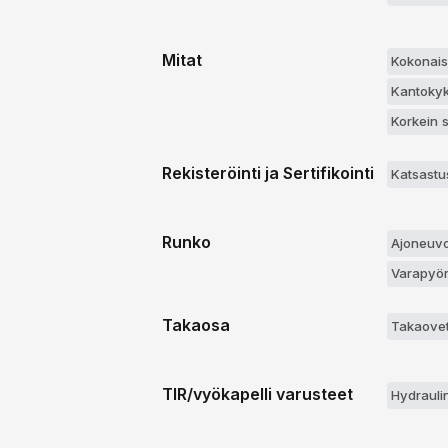
Mitat
Kokonais
Kantokyk
Korkein 
Rekisteröinti ja Sertifikointi
Katsastu
Runko
Ajoneuvo
Varapyör
Takaosa
Takaovet 
TIR/vyökapelli varusteet
Hydrauli