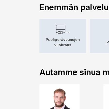
Enemmän palvel
Puoliperävaunujen
P
vuokraus
Autamme sinua m