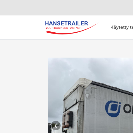
Käytetty t
❮