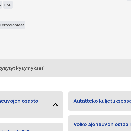
S
RSP
 Teräsvanteet
kysytyt kysymykset)
oneuvojen osasto
Autatteko kuljetuksess
Voiko ajoneuvon ostaa l