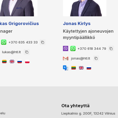
kas Grigorovičius
Jonas Kirlys
nager
Käytettyjen ajoneuvojen
myyntipäällikkö
+370 635 433 33
+370 618 344 79
lukas@htl.lt
jonas@htl.lt
Ota yhteyttä
elu
Liepkalnio g. 200F, 13242 Vilnius