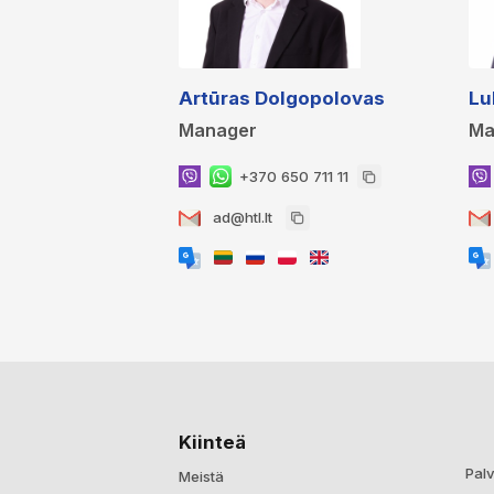
Artūras Dolgopolovas
Lu
Manager
Ma
+370 650 711 11
ad@htl.lt
Kiinteä
Palv
Meistä