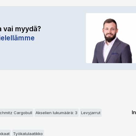
a vai myydä?
elellämme
I
Schmitz Cargobull
Akselien lukumäärä: 3
Levyjarrut
ikkaat
Työkalulaatikko