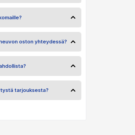
komaille?
joneuvon oston yhteydessä?
hdollista?
etystä tarjouksesta?