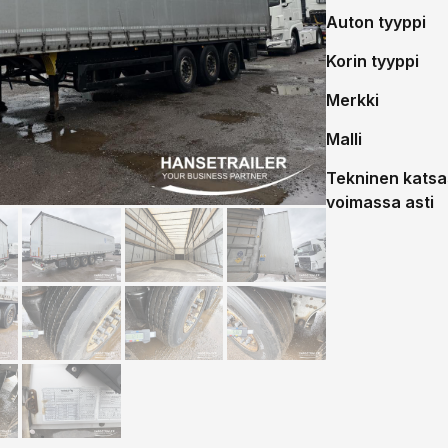
Auton tyyppi
Korin tyyppi
Merkki
Malli
Tekninen katsa
voimassa asti