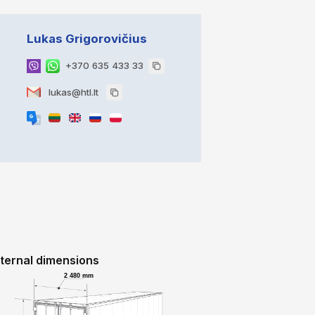
Lukas Grigorovičius
+370 635 433 33
lukas@htl.lt
nternal dimensions
2 480 mm