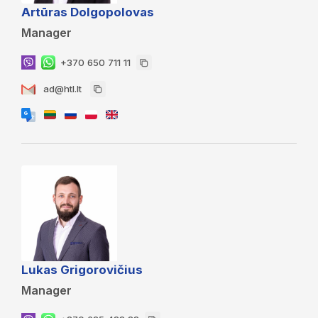
Artūras Dolgopolovas
Manager
+370 650 711 11
ad@htl.lt
Lukas Grigorovičius
Manager