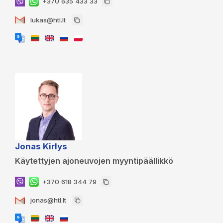
+370 635 433 33
lukas@htl.lt
Jonas Kirlys
Käytettyjen ajoneuvojen myyntipäällikkö
+370 618 344 79
jonas@htl.lt