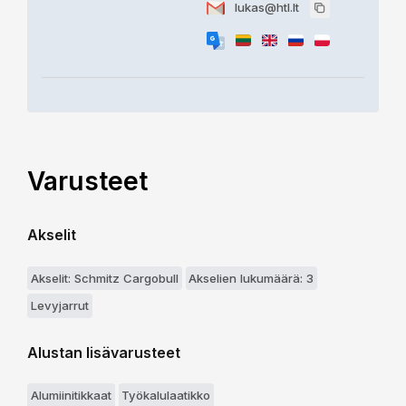
lukas@htl.lt
Varusteet
Akselit
Akselit: Schmitz Cargobull
Akselien lukumäärä: 3
Levyjarrut
Alustan lisävarusteet
Alumiinitikkaat
Työkalulaatikko