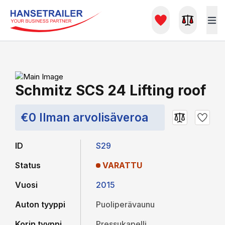
Schmitz SCS 24 Lifting roof
€0 Ilman arvolisäveroa
ID
S29
Status
VARATTU
Vuosi
2015
Auton tyyppi
Puoliperävaunu
Korin tyyppi
Pressukapelli