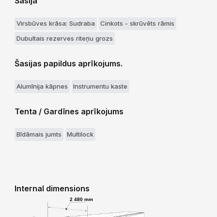
Šasija
Virsbūves krāsa: Sudraba
Cinkots - skrūvēts rāmis
Dubultais rezerves riteņu grozs
Šasijas papildus aprīkojums.
Alumīnija kāpnes
Instrumentu kaste
Tenta / Gardīnes aprīkojums
Bīdāmais jumts
Multilock
Internal dimensions
2 480 mm