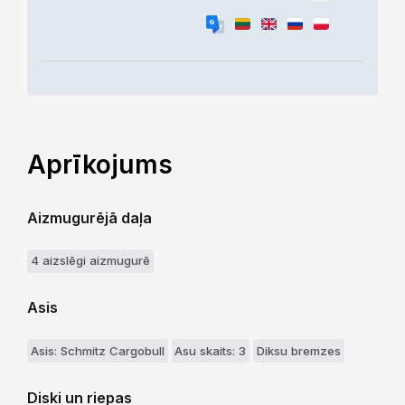
Aprīkojums
Aizmugurējā daļa
4 aizslēgi aizmugurē
Asis
Asis: Schmitz Cargobull
Asu skaits: 3
Diksu bremzes
Diski un riepas