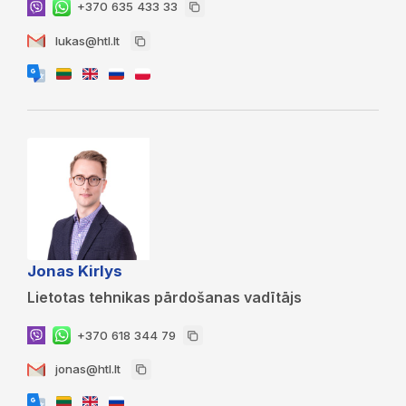
+370 635 433 33
lukas@htl.lt
Jonas Kirlys
Lietotas tehnikas pārdošanas vadītājs
+370 618 344 79
jonas@htl.lt