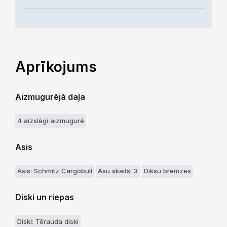
Aprīkojums
Aizmugurējā daļa
4 aizslēgi aizmugurē
Asis
Asis: Schmitz Cargobull
Asu skaits: 3
Diksu bremzes
Diski un riepas
Diski: Tērauda diski