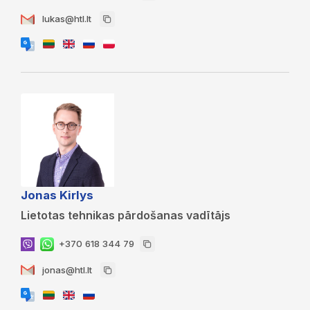
lukas@htl.lt
Jonas Kirlys
Lietotas tehnikas pārdošanas vadītājs
+370 618 344 79
jonas@htl.lt