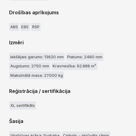
Drošības aprīkojums
ABS
EBS
RSP
Izmēri
Iekšējais garums: 13620 mm
Platums: 2480 mm
Augstums: 2750 mm
Kravnesība: 92.888 m³
Maksimālā masa: 27000 kg
Reģistrācija / sertifikācija
XL sertifikāts
Šasija
Virsbūves krāsa: Sudraba
Cinkots - skrūvēts rāmis