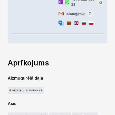
33
lukas@htl.lt
Aprīkojums
Aizmugurējā daļa
4 aizslēgi aizmugurē
Asis