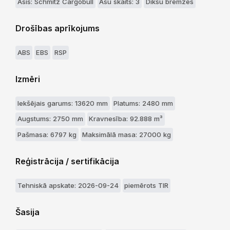
Asis: Schmitz Cargobull
Asu skaits: 3
Diksu bremzes
Drošības aprīkojums
ABS
EBS
RSP
Izmēri
Iekšējais garums: 13620 mm
Platums: 2480 mm
Augstums: 2750 mm
Kravnesība: 92.888 m³
Pašmasa: 6797 kg
Maksimālā masa: 27000 kg
Reģistrācija / sertifikācija
Tehniskā apskate: 2026-09-24
piemērots TIR
Šasija