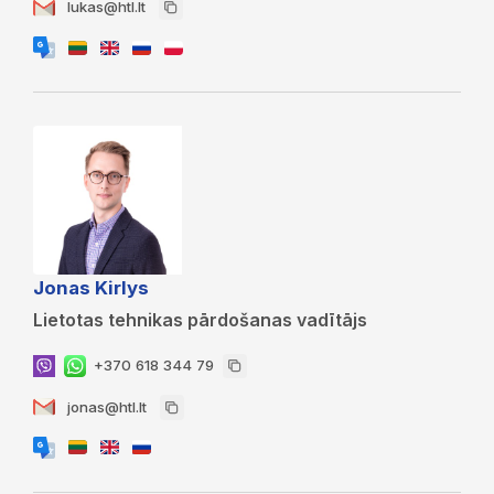
lukas@htl.lt
Jonas Kirlys
Lietotas tehnikas pārdošanas vadītājs
+370 618 344 79
jonas@htl.lt