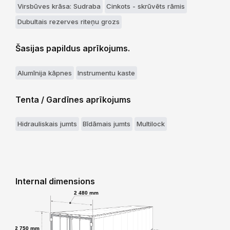
Virsbūves krāsa: Sudraba
Cinkots - skrūvēts rāmis
Dubultais rezerves riteņu grozs
Šasijas papildus aprīkojums.
Alumīnija kāpnes
Instrumentu kaste
Tenta / Gardīnes aprīkojums
Hidrauliskais jumts
Bīdāmais jumts
Multilock
Internal dimensions
2 480 mm
2 750 mm