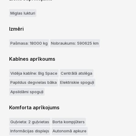
Miglas lukturi
Izmēri
Pašmasa: 18000 kg
Nobraukums: 590625 km
Kabīnes aprīkoums
Vidēja kabīne: Big Space
Centrālā atslēga
Papildus degvielas bāka
Elektriskie spoguļi
Apsildāmi spoguļi
Komforta aprīkojums
Guļvieta: 2 guļvietas
Borta kompjūters
Informācijas displejs
Autonomā apkure