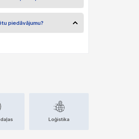
rētu piedāvājumu?
daļas
Loģistika