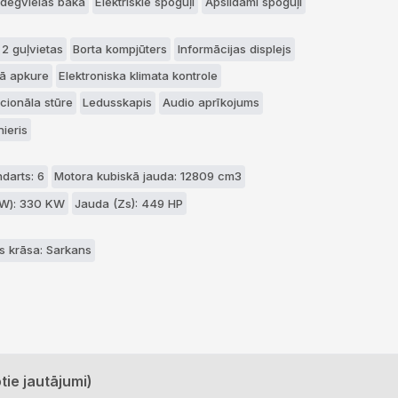
 degvielas bāka
Elektriskie spoguļi
Apsildāmi spoguļi
 2 guļvietas
Borta kompjūters
Informācijas displejs
ā apkure
Elektroniska klimata kontrole
cionāla stūre
Ledusskapis
Audio aprīkojums
ieris
darts: 6
Motora kubiskā jauda: 12809 cm3
kW): 330 KW
Jauda (Zs): 449 HP
s krāsa: Sarkans
tie jautājumi)