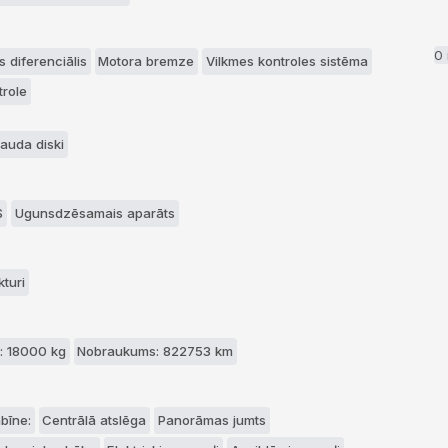
0
 diferenciālis
Motora bremze
Vilkmes kontroles sistēma
trole
rauda diski
S
Ugunsdzēsamais aparāts
kturi
: 18000 kg
Nobraukums: 822753 km
bīne:
Centrālā atslēga
Panorāmas jumts