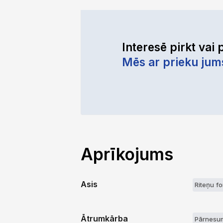
Interesē pirkt vai 
Mēs ar prieku jum
Aprīkojums
Asis
Riteņu f
Ātrumkārba
Pārnesum