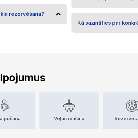
zekļa rezervēšana?
Kā sazināties par konk
alpojumus
alpošana
Veļas mašīna
Rezerves 