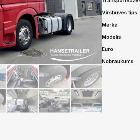
Transportlīdzek
Virsbūves tips
Marka
Modelis
Euro
Nobraukums