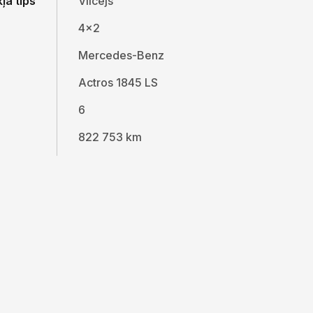
ļa tips
Vilcējs
4x2
Mercedes-Benz
Actros 1845 LS
6
822 753 km