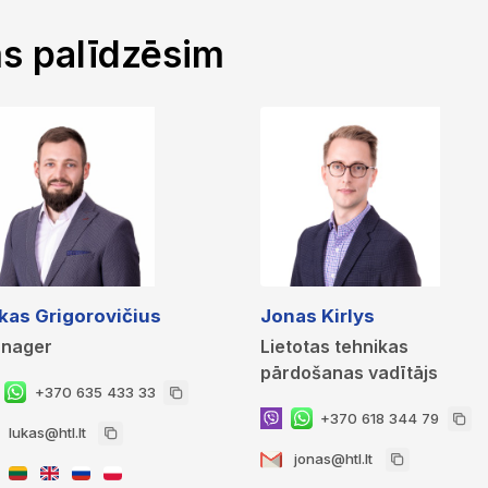
ms palīdzēsim
kas Grigorovičius
Jonas Kirlys
nager
Lietotas tehnikas
pārdošanas vadītājs
+370 635 433 33
+370 618 344 79
lukas@htl.lt
jonas@htl.lt