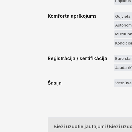
Papildus
Komforta aprīkojums
Guļvieta:
Autonom
Multifunk
Kondicion
Reģistrācija / sertifikācija
Euro stan
Jauda (
Šasija
Virsbūve
Bieži uzdotie jautājumi (Bieži uzdo