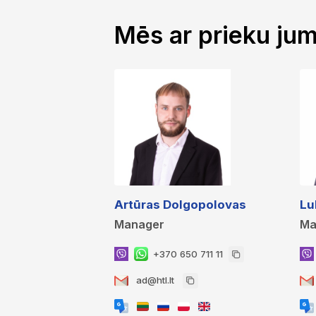
Mēs ar prieku ju
Artūras Dolgopolovas
Lu
Manager
Ma
+370 650 711 11
ad@htl.lt