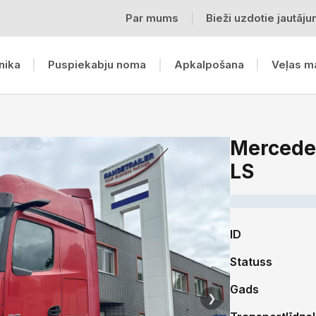
Par mums
Bieži uzdotie jautāju
nika
Puspiekabju noma
Apkalpošana
Veļas m
Mercede
LS
ID
Statuss
Gads
❯