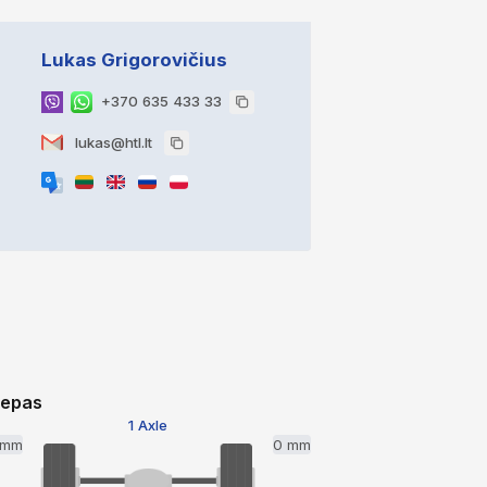
Lukas Grigorovičius
+370 635 433 33
lukas@htl.lt
iepas
1 Axle
 mm
0 mm