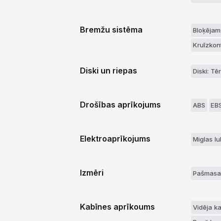
Bremžu sistēma
Bloķējams
Kruīzkon
Diski un riepas
Diski: Tē
Drošības aprīkojums
ABS
EB
Elektroaprīkojums
Miglas lu
Izmēri
Pašmasa
Kabīnes aprīkoums
Vidēja ka