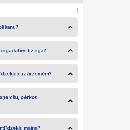
|
rtēšanu?
r iegādāties līzingā?
līdzekļus uz ārzemēm?
aņemšu, pērkot
rtlīdzekļu maiņa?