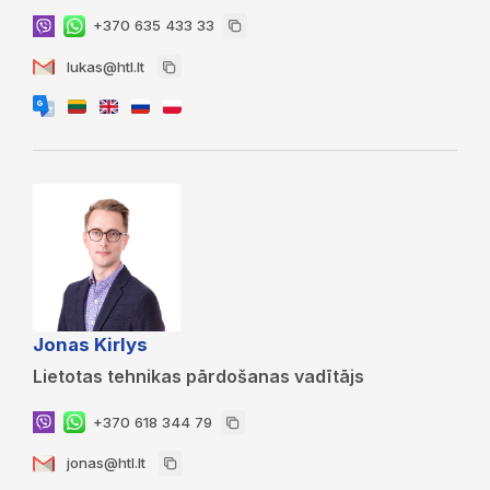
+370 635 433 33
lukas@htl.lt
Jonas Kirlys
Lietotas tehnikas pārdošanas vadītājs
+370 618 344 79
jonas@htl.lt