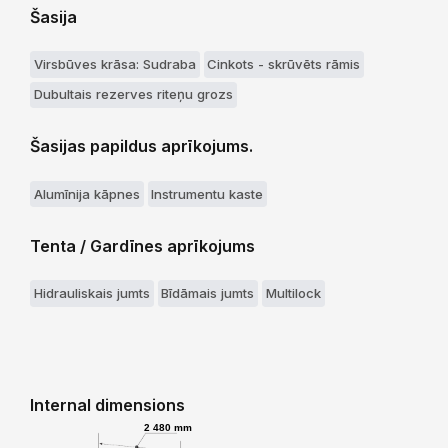
Šasija
Virsbūves krāsa: Sudraba
Cinkots - skrūvēts rāmis
Dubultais rezerves riteņu grozs
Šasijas papildus aprīkojums.
Alumīnija kāpnes
Instrumentu kaste
Tenta / Gardīnes aprīkojums
Hidrauliskais jumts
Bīdāmais jumts
Multilock
Internal dimensions
2 480 mm