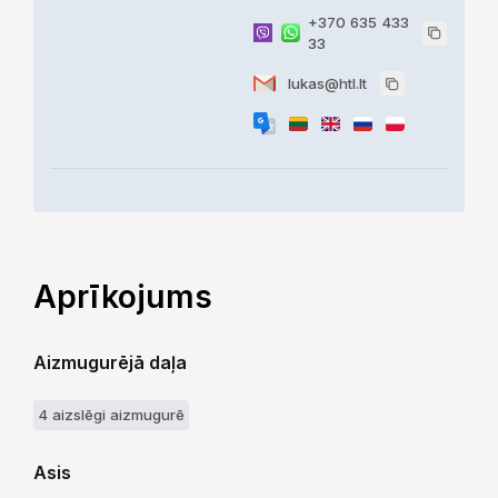
+370 635 433
33
lukas@htl.lt
Aprīkojums
Aizmugurējā daļa
4 aizslēgi aizmugurē
Asis