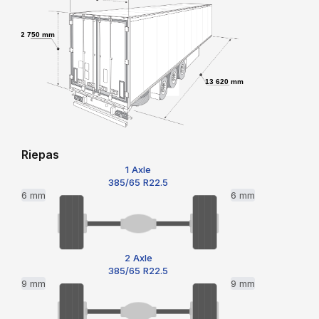
2 750 mm
13 620 mm
Riepas
1 Axle
385/65 R22.5
6 mm
6 mm
2 Axle
385/65 R22.5
9 mm
9 mm