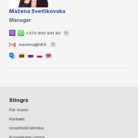
Mažena Svetlikovska
Manager
+370 600 941 40
mazena@htl.lt
Stingrs
Par mums
Kontakti
Izmantotā tehnika
Puspiekabju noma