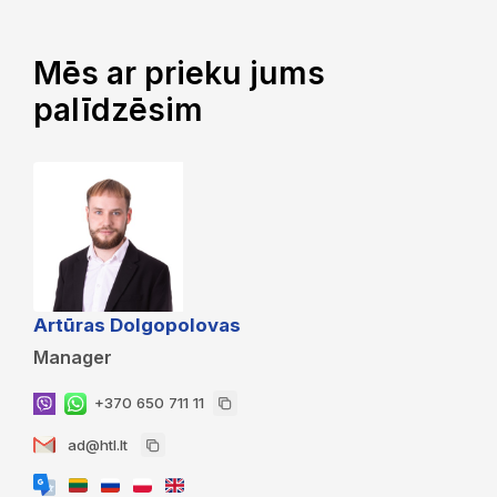
Mēs ar prieku jums
palīdzēsim
Artūras Dolgopolovas
Manager
+370 650 711 11
ad@htl.lt