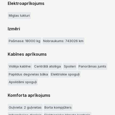
Elektroaprīkojums
Miglas lukturi
Izmēri
Pašmasa: 18000 kg
Nobraukums: 743026 km
Kabīnes aprīkoums
Vidēja kabīne:
Centrālā atslēga
Spoileri
Panorāmas jumts
Papildus degvielas bāka
Elektriskie spoguļi
Apsildāmi spoguļi
Komforta aprīkojums
Guļvieta: 2 guļvietas
Borta kompjūters