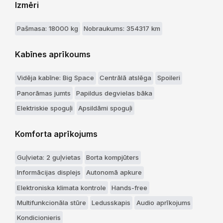
Izmēri
Pašmasa: 18000 kg
Nobraukums: 354317 km
Kabīnes aprīkoums
Vidēja kabīne: Big Space
Centrālā atslēga
Spoileri
Panorāmas jumts
Papildus degvielas bāka
Elektriskie spoguļi
Apsildāmi spoguļi
Komforta aprīkojums
Guļvieta: 2 guļvietas
Borta kompjūters
Informācijas displejs
Autonomā apkure
Elektroniska klimata kontrole
Hands-free
Multifunkcionāla stūre
Ledusskapis
Audio aprīkojums
Kondicionieris