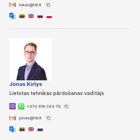
lukas@htl.lt
Jonas Kirlys
Lietotas tehnikas pārdošanas vadītājs
+370 618 344 79
jonas@htl.lt