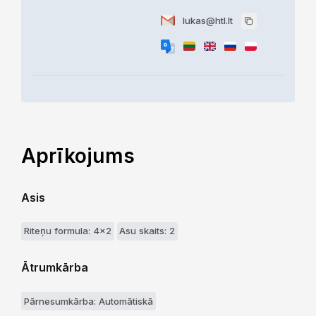
lukas@htl.lt
Aprīkojums
Asis
Riteņu formula: 4x2
Asu skaits: 2
Ātrumkārba
Pārnesumkārba: Automātiskā