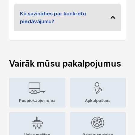
Kā sazināties par konkrētu
piedāvājumu?
Vairāk mūsu pakalpojumus
Puspiekabju noma
Apkalpošana
Veļas mašīna
Rezerves daļas