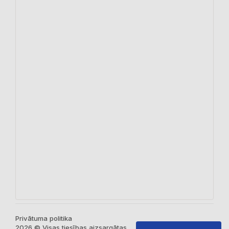
Privātuma politika
2026 © Visas tiesības aizsargātas