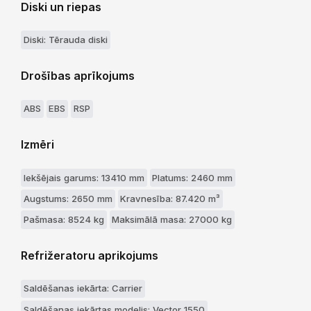
Diski un riepas
Diski: Tērauda diski
Drošības aprīkojums
ABS
EBS
RSP
Izmēri
Iekšējais garums: 13410 mm
Platums: 2460 mm
Augstums: 2650 mm
Kravnesība: 87.420 m³
Pašmasa: 8524 kg
Maksimālā masa: 27000 kg
Refrižeratoru aprikojums
Saldēšanas iekārta: Carrier
Saldēšanas iekārtas modelis: Vector 1550