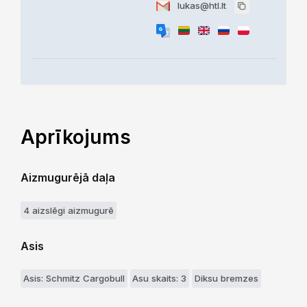
lukas@htl.lt
Aprīkojums
Aizmugurējā daļa
4 aizslēgi aizmugurē
Asis
Asis: Schmitz Cargobull
Asu skaits: 3
Diksu bremzes