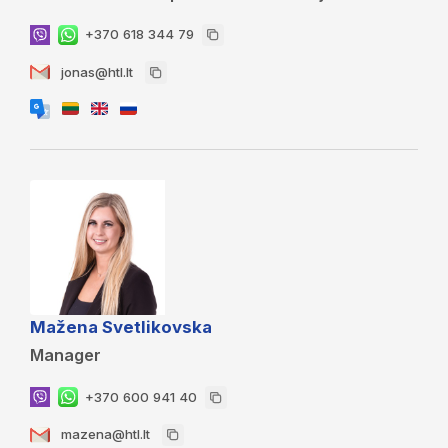
+370 618 344 79
jonas@htl.lt
Mažena Svetlikovska
Manager
+370 600 941 40
mazena@htl.lt