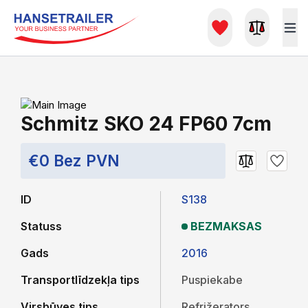
Schmitz SKO 24 FP60 7cm
€0 Bez PVN
ID
S138
Statuss
BEZMAKSAS
Gads
2016
Transportlīdzekļa tips
Puspiekabe
Virsbūves tips
Refrižerators