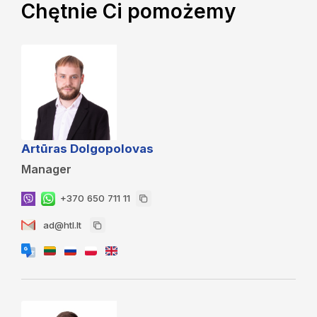
Chętnie Ci pomożemy
Artūras Dolgopolovas
Manager
+370 650 711 11
ad@htl.lt