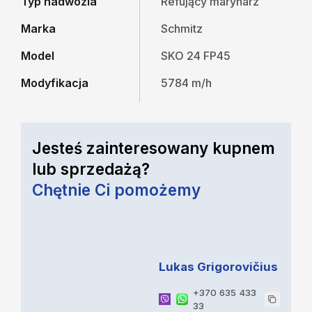
Typ nadwozia
Refujący marynarz
Marka
Schmitz
Model
SKO 24 FP45
Modyfikacja
5784 m/h
Jesteś zainteresowany kupnem
lub sprzedażą?
Chętnie Ci pomożemy
Lukas Grigorovičius
+370 635 433
33