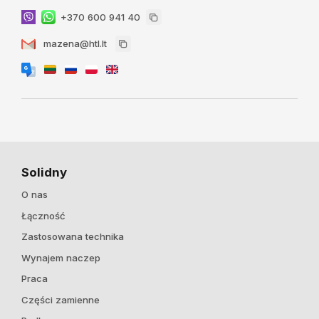
+370 600 941 40
mazena@htl.lt
Solidny
O nas
Łączność
Zastosowana technika
Wynajem naczep
Praca
Części zamienne