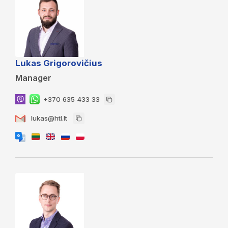
Lukas Grigorovičius
Manager
+370 635 433 33
lukas@htl.lt