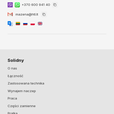
+370 600 941 40
mazena@htl.lt
Solidny
O nas
Łączność
Zastosowana technika
Wynajem naczep
Praca
Części zamienne
Pralka