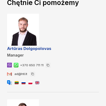
Chętnie Ci pomożemy
Artūras Dolgopolovas
Manager
+370 650 711 11
ad@htl.lt