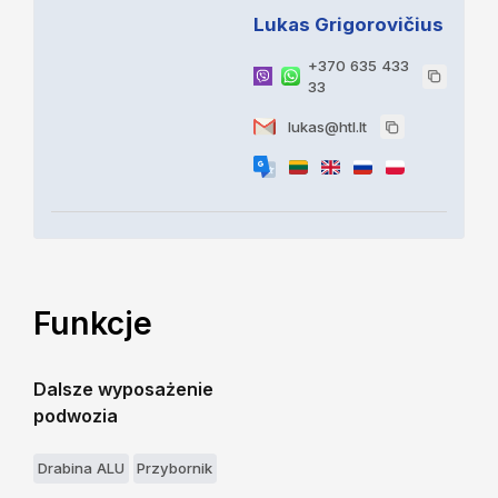
Lukas Grigorovičius
+370 635 433
33
lukas@htl.lt
Funkcje
Dalsze wyposażenie
podwozia
Drabina ALU
Przybornik