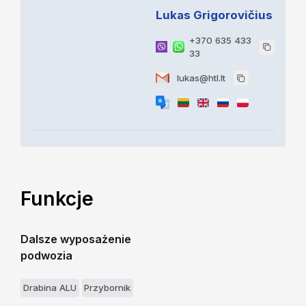
Lukas Grigorovičius
+370 635 433
33
lukas@htl.lt
Funkcje
Dalsze wyposażenie
podwozia
Drabina ALU
Przybornik