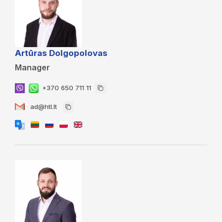
Artūras Dolgopolovas
Manager
+370 650 711 11
ad@htl.lt