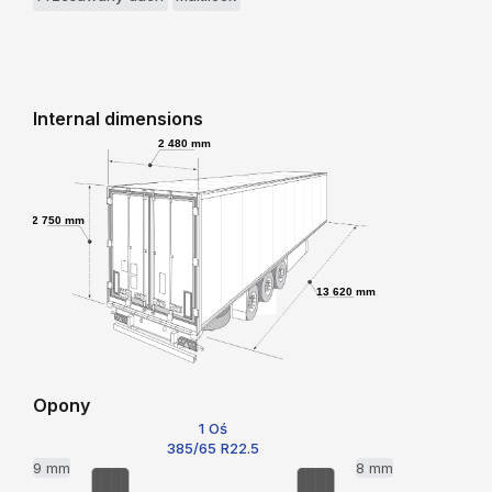
Internal dimensions
2 480 mm
2 750 mm
13 620 mm
Opony
1 Oś
385/65 R22.5
9 mm
8 mm