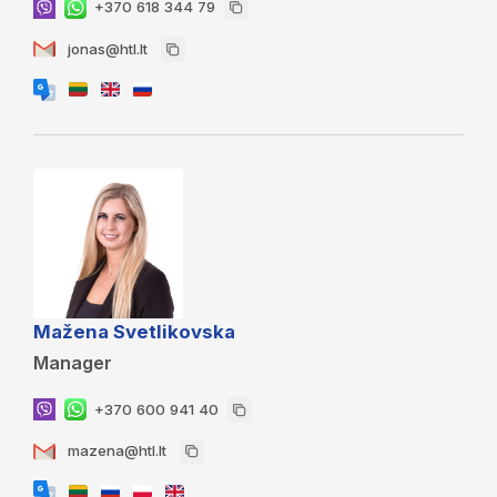
+370 618 344 79
jonas@htl.lt
Mažena Svetlikovska
Manager
+370 600 941 40
mazena@htl.lt