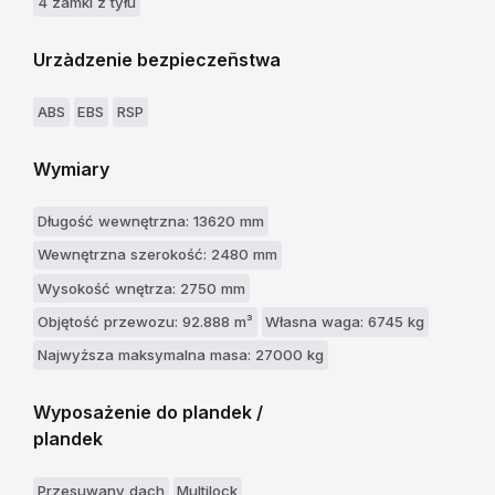
4 zamki z tyłu
Urzàdzenie bezpieczeñstwa
ABS
EBS
RSP
Wymiary
Długość wewnętrzna: 13620 mm
Wewnętrzna szerokość: 2480 mm
Wysokość wnętrza: 2750 mm
Objętość przewozu: 92.888 m³
Własna waga: 6745 kg
Najwyższa maksymalna masa: 27000 kg
Wyposażenie do plandek /
plandek
Przesuwany dach
Multilock