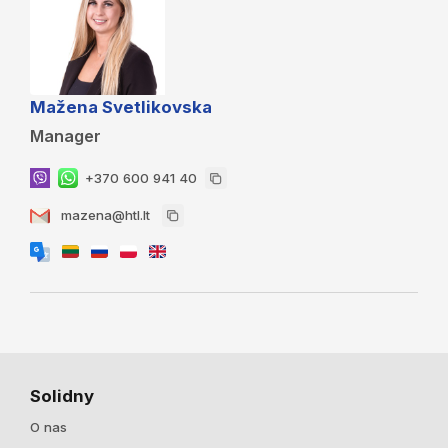
Mažena Svetlikovska
Manager
+370 600 941 40
mazena@htl.lt
Solidny
O nas