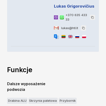
Lukas Grigorovičius
+370 635 433
33
lukas@htl.lt
Funkcje
Dalsze wyposażenie
podwozia
Drabina ALU
Skrzynia paletowa
Przybornik