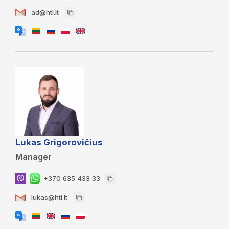
ad@htl.lt
Lukas Grigorovičius
Manager
+370 635 433 33
lukas@htl.lt