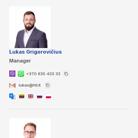
Lukas Grigorovičius
Manager
+370 635 433 33
lukas@htl.lt