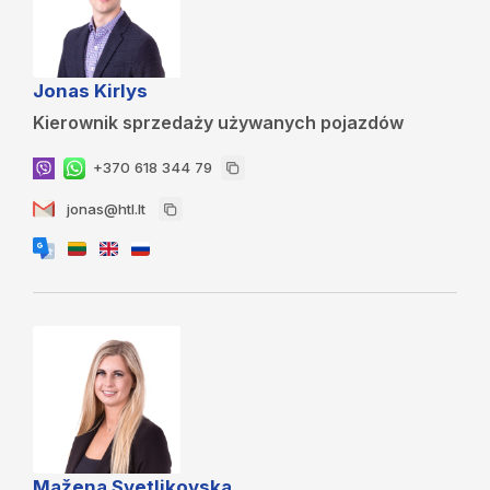
Jonas Kirlys
Kierownik sprzedaży używanych pojazdów
+370 618 344 79
jonas@htl.lt
Mažena Svetlikovska