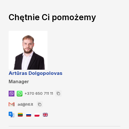
Chętnie Ci pomożemy
Artūras Dolgopolovas
Manager
+370 650 711 11
ad@htl.lt