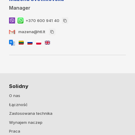
Manager
+370 600 941 40
mazena@htl.lt
Solidny
O nas
Łączność
Zastosowana technika
Wynajem naczep
Praca