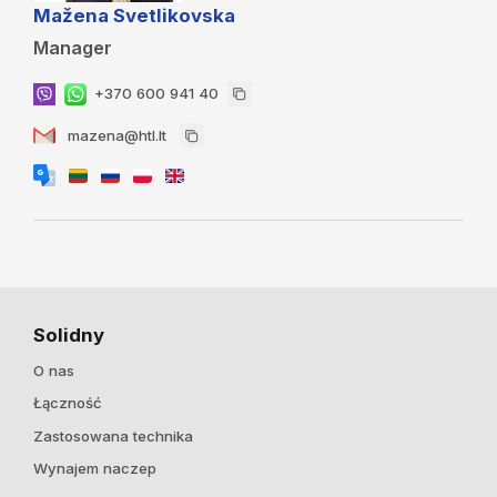
Mažena Svetlikovska
Manager
+370 600 941 40
mazena@htl.lt
Solidny
O nas
Łączność
Zastosowana technika
Wynajem naczep