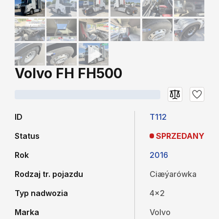
Volvo FH FH500
ID
T112
Status
SPRZEDANY
Rok
2016
Rodzaj tr. pojazdu
Ciæýarówka
Typ nadwozia
4x2
Marka
Volvo