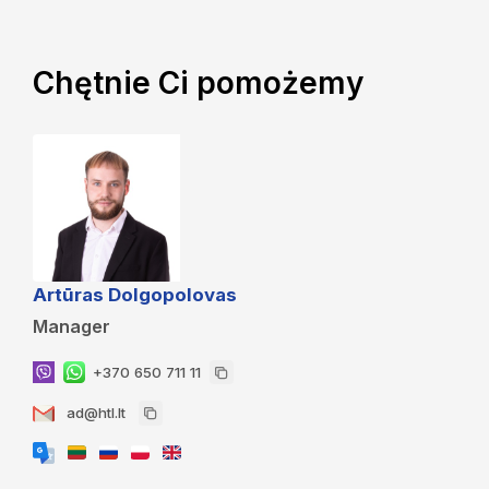
Chętnie Ci pomożemy
Artūras Dolgopolovas
Manager
+370 650 711 11
ad@htl.lt