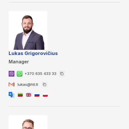
Lukas Grigorovičius
Manager
+370 635 433 33
lukas@htl.lt