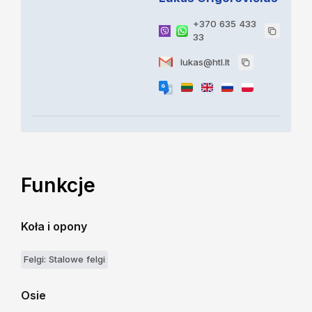
+370 635 433
33
lukas@htl.lt
Funkcje
Koła i opony
Felgi: Stalowe felgi
Osie