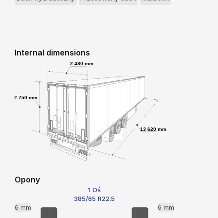
Internal dimensions
2 480 mm
2 750 mm
13 620 mm
Opony
1 Oś
385/65 R22.5
6 mm
6 mm