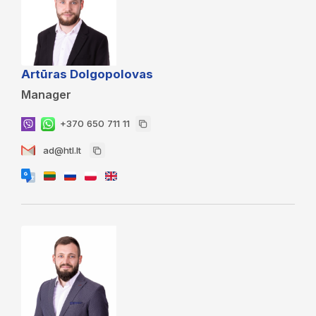
Artūras Dolgopolovas
Manager
+370 650 711 11
ad@htl.lt