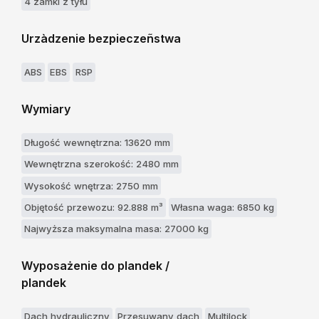
4 zamki z tyłu
Urzàdzenie bezpieczeñstwa
ABS
EBS
RSP
Wymiary
Długość wewnętrzna: 13620 mm
Wewnętrzna szerokość: 2480 mm
Wysokość wnętrza: 2750 mm
Objętość przewozu: 92.888 m³
Własna waga: 6850 kg
Najwyższa maksymalna masa: 27000 kg
Wyposażenie do plandek /
plandek
Dach hydrauliczny
Przesuwany dach
Multilock