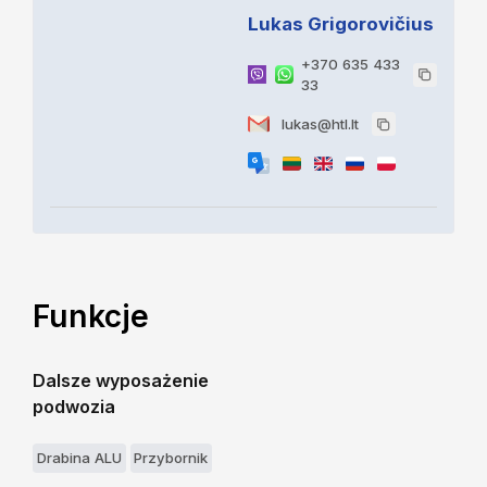
Lukas Grigorovičius
+370 635 433
33
lukas@htl.lt
Funkcje
Dalsze wyposażenie
podwozia
Drabina ALU
Przybornik