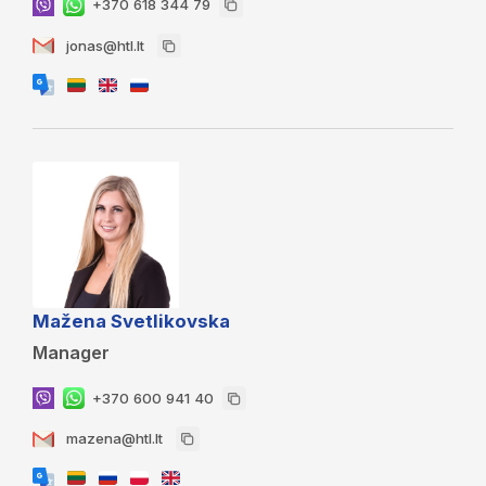
+370 618 344 79
jonas@htl.lt
Mažena Svetlikovska
Manager
+370 600 941 40
mazena@htl.lt